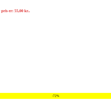
pris er: 55,00 kr..
a Familiepakker til Grillpakker.
-72%