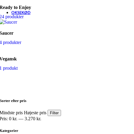
Se produkter her
Ready to Enjoy
OKSEKØD
24 produkter
Steg og Store Udskæringer
Saucer
4 produkter
Brisket • Ball Tips • Short Ribs
Udskæringer til langsom tilberedning og røgning
Vegansk
Culottesteg
1 produkt
Premiumudskæring kendt for sin dybe smag og mørhed
Cuvettesteg
Fantastisk til langsom stegning
Sorter efter pris
Flap Meat • Skirt – Oksekød
Mindste pris
Højeste pris
Filter
Versatile udskæringer perfekt til grilning eller stegning
Pris:
0 kr.
—
3.270 kr.
Kalvekød
Kategorier