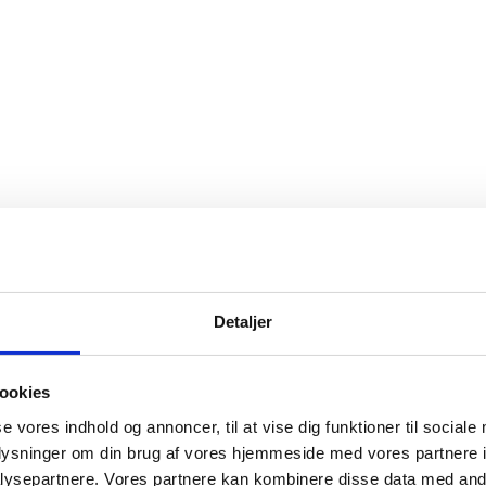
Detaljer
ookies
yd med kornfodret Mørbrad/Ribeye
Fra
29,95
kr.
se vores indhold og annoncer, til at vise dig funktioner til sociale
el - Sydamerika
Fra
259,00
kr.
oplysninger om din brug af vores hjemmeside med vores partnere i
g
Fra
499,00
kr.
Grainfed Black Angus Ribeye Steaks - Ur
ysepartnere. Vores partnere kan kombinere disse data med andr