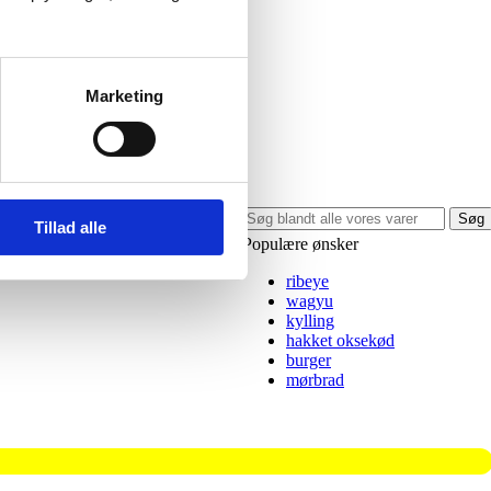
anti Mør
Fra
419,00
kr.
Marketing
Søg
Tillad alle
Populære ønsker
ribeye
wagyu
kylling
hakket oksekød
burger
mørbrad