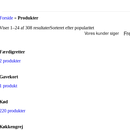
Populære bøffer
Ribeye Steak
Forside
»
Produkter
Striploin
Ribeye
Viser 1–24 af 308 resultater
Sorteret efter popularitet
Bone-In Steaks
Færdigretter
T-Bone Steak
2 produkter
Cote de Boeuf
Tomahawk Steak
Gavekort
Hakkekød & Burger
1 produkt
Burger
Kød
Hakket Oksekød
220 produkter
Special udskæringer
Køkkengrej