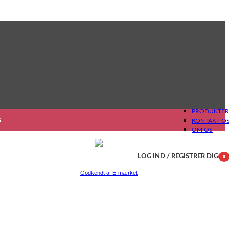
PRODUKTER
G
KONTAKT O
OM OS
LOG IND / REGISTRER DIG
0
gen
Godkendt af E-mærket