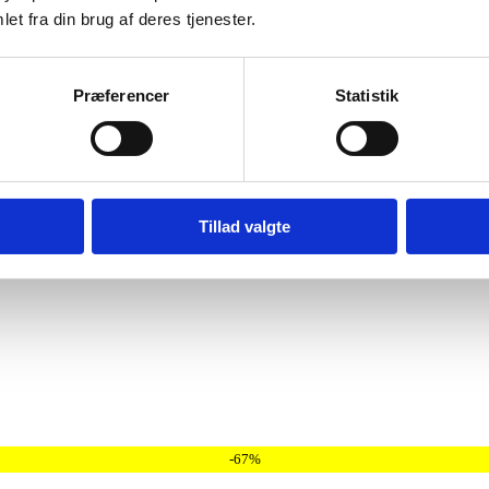
Eksklusiv Black Angus Grainfed Ribeye Hel - Gar
et fra din brug af deres tjenester.
Præferencer
Statistik
Tillad valgte
-67%