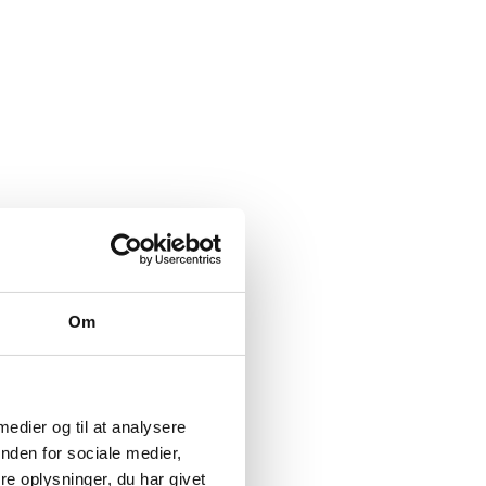
Om
 medier og til at analysere
nden for sociale medier,
uguay VILA
Fra
119,00
kr.
e oplysninger, du har givet