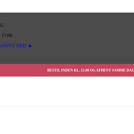
AG
17:00
SSIVT NED 🔥
BESTIL INDEN KL. 12:00 OG AFHENT SAMME DA