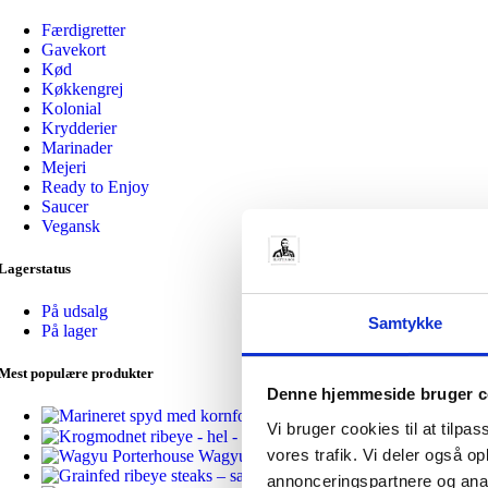
Delikat og mør kød, perfekt til en række retter
Færdigretter
Spidsbryst
Gavekort
Kød
Velegnet til langsom madlavning
Køkkengrej
Kolonial
Tykkam
Krydderier
Marinader
God til langtidsstegning
Mejeri
Ready to Enjoy
Mindre Udskæringer og Varianter
Saucer
Vegansk
Burger
Lagerstatus
Premium oksekød til lækre hjemmelavede burgere
På udsalg
Samtykke
På lager
Hakket Oksekød
Velegnet til en bred vifte af retter fra bolognese til frikadeller
Mest populære produkter
Denne hjemmeside bruger c
Inderlår
Marineret sp
Vi bruger cookies til at tilpas
Krogmodnet ribeye - h
Lav fedtprocent og høj smag, perfekt til stegning
vores trafik. Vi deler også 
Wagyu Porterhouse MBS 6-7 - 1,0-1,2 k
annonceringspartnere og anal
Mørbrad