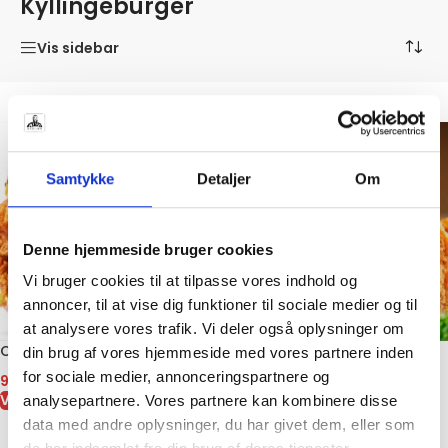
Kyllingeburger
Vis sidebar
Samtykke
Detaljer
Om
Denne hjemmeside bruger cookies
Vi bruger cookies til at tilpasse vores indhold og
annoncer, til at vise dig funktioner til sociale medier og til
at analysere vores trafik. Vi deler også oplysninger om
Crispy Kylling Burger Spicy
Chicken Cheesy Nachos – 1
din brug af vores hjemmeside med vores partnere inden
kg sprøde nachos med
for sociale medier, annonceringspartnere og
99,00
kr.
kylling og ost
VIS VARE
analysepartnere. Vores partnere kan kombinere disse
89,00
kr.
data med andre oplysninger, du har givet dem, eller som
VIS VARE