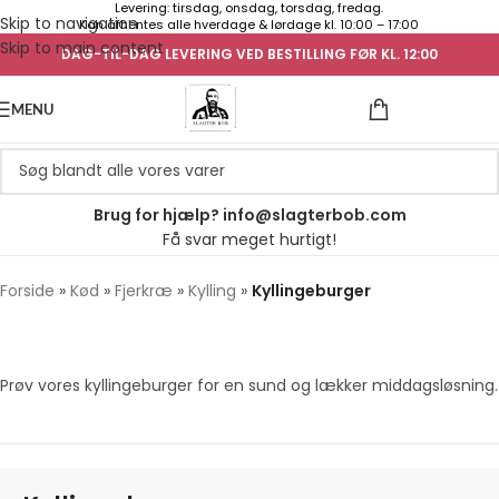
Levering: tirsdag, onsdag, torsdag, fredag.
Skip to navigation
Kan afhentes alle hverdage & lørdage kl. 10:00 – 17:00
Skip to main content
DAG-TIL-DAG LEVERING VED BESTILLING FØR KL. 12:00
UGENS TILB
MENU
Brug for hjælp? info@slagterbob.com
Få svar meget hurtigt!
Forside
»
Kød
»
Fjerkræ
»
Kylling
»
Kyllingeburger
Prøv vores kyllingeburger for en sund og lækker middagsløsning.