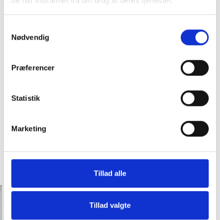
de har indsamlet fra din brug af deres tjenester.
Samtykkevalg
Nødvendig
Præferencer
Statistik
Marketing
Tillad alle
Hos Slagter Bob får du premium kød til
priser, hvor alle kan være med!
Tillad valgte