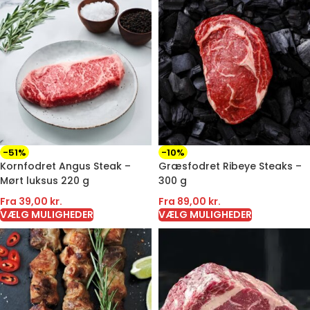
-51%
-10%
Kornfodret Angus Steak –
Græsfodret Ribeye Steaks –
Mørt luksus 220 g
300 g
Fra
39,00
kr.
Fra
89,00
kr.
VÆLG MULIGHEDER
VÆLG MULIGHEDER