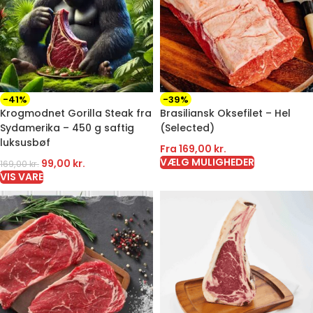
-41%
-39%
Krogmodnet Gorilla Steak fra
Brasiliansk Oksefilet – Hel
Sydamerika – 450 g saftig
(Selected)
luksusbøf
Fra
169,00
kr.
VÆLG MULIGHEDER
99,00
kr.
169,00
kr.
VIS VARE