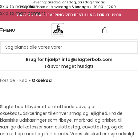
Levering: tirsdag, onsdag, torsdag, fredag.
Skip to navigation
Kan afhentes alle hverdage & lørdage kl. 10:00 – 17:00
Skip to main content
DAG-TIL-DAG LEVERING VED BESTILLING FØR KL. 12:00
UGENS TILB
MENU
Brug for hjælp? info@slagterbob.com
Få svar meget hurtigt!
Forside
»
Kød
»
Oksekød
Slagterbob tilbyder et omfattende udvalg af
oksekødsudskæringer til enhver smag og lejlighed. Fra de
klassiske udskæringer som ribeye, mørbrad, og brisket, til
særlige delikatesser som culottesteg, cuvettesteg, og de
unikke flap meat og skirt steaks. Vores oksekød er nøje udvalgt