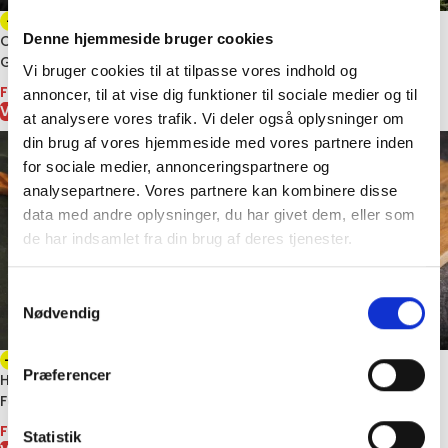
-7%
-21%
Denne hjemmeside bruger cookies
Chuck & Brisket Burger –
Hakket Oksekød 3-7 % –
Gourmet Bøf
Fersk og Vakuumpakket
Vi bruger cookies til at tilpasse vores indhold og
Fra
55,00
kr.
Fra
79,00
kr.
annoncer, til at vise dig funktioner til sociale medier og til
VÆLG MULIGHEDER
VÆLG MULIGHEDER
at analysere vores trafik. Vi deler også oplysninger om
din brug af vores hjemmeside med vores partnere inden
for sociale medier, annonceringspartnere og
analysepartnere. Vores partnere kan kombinere disse
data med andre oplysninger, du har givet dem, eller som
de har indsamlet fra din brug af deres tjenester.
Samtykkevalg
Nødvendig
-14%
-34%
Præferencer
Hakket Oksekød (18-22%)
Teres Major –
Fersk og Vakuumpakket
Skuldermørbrad
Fra
59,00
kr.
Fra
164,00
kr.
Statistik