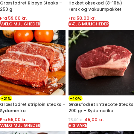
Græsfodret Ribeye Steaks –
Hakket oksekød (8-10%)
250 g
Fersk og Vakuumpakket
Fra
59,00
kr.
Fra
50,00
kr.
VÆLG MULIGHEDER
VÆLG MULIGHEDER
-21%
-40%
Græsfodret striploin steaks –
Græsfodret Entrecote Steaks
Sydamerika
200 gr – Sydamerika
Fra
55,00
kr.
45,00
kr.
75,00
kr.
VÆLG MULIGHEDER
VIS VARE