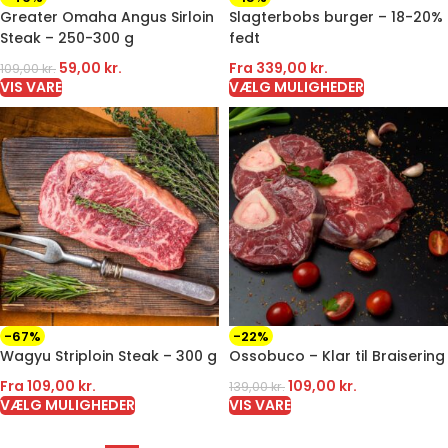
Greater Omaha Angus Sirloin
Slagterbobs burger – 18-20%
Steak – 250-300 g
fedt
59,00
kr.
Fra
339,00
kr.
109,00
kr.
VIS VARE
VÆLG MULIGHEDER
-67%
-22%
Wagyu Striploin Steak – 300 g
Ossobuco – Klar til Braisering
Fra
109,00
kr.
109,00
kr.
139,00
kr.
VÆLG MULIGHEDER
VIS VARE