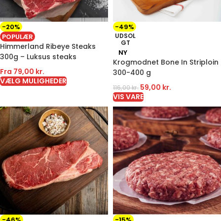
-20%
-49%
UDSOL
POPULÆR
GT
Himmerland Ribeye Steaks
NY
300g – Luksus steaks
Krogmodnet Bone In Striploin
Fra
79,00
kr.
300-400 g
VÆLG MULIGHEDER
59,00
kr.
116,00
kr.
VIS VARE
-46%
-15%