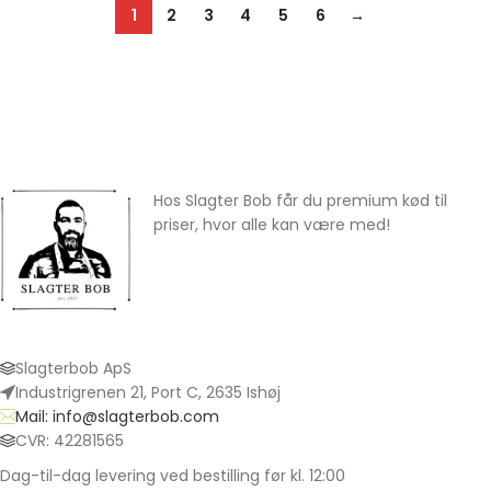
1
2
3
4
5
6
→
Hos Slagter Bob får du premium kød til
priser, hvor alle kan være med!
Slagterbob ApS
Industrigrenen 21, Port C, 2635 Ishøj
Mail: info@slagterbob.com
CVR: 42281565
Dag-til-dag levering ved bestilling før kl. 12:00