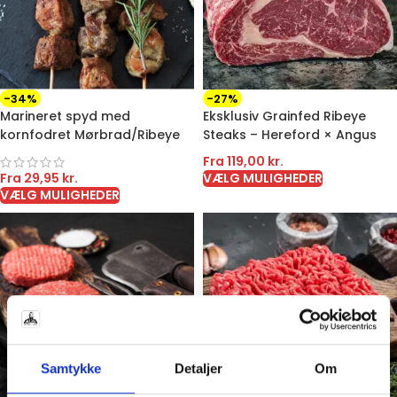
-34%
-27%
Marineret spyd med
Eksklusiv Grainfed Ribeye
kornfodret Mørbrad/Ribeye
Steaks – Hereford × Angus
Fra
119,00
kr.
Fra
29,95
kr.
VÆLG MULIGHEDER
VÆLG MULIGHEDER
Samtykke
Detaljer
Om