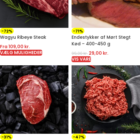
-72%
-71%
Wagyu Ribeye Steak
Endestykker af Mørt Stegt
Kød – 400-450 g
Fra
109,00
kr.
VÆLG MULIGHEDER
29,00
kr.
99,00
kr.
VIS VARE
-31%
-47%