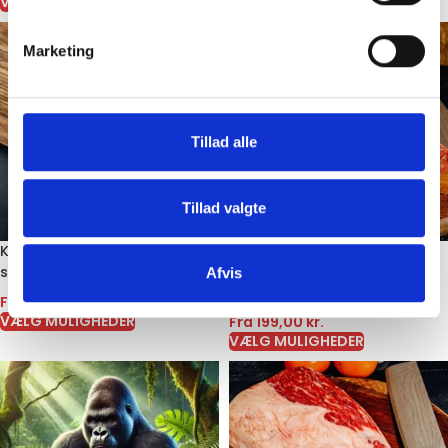
VÆLG MULIGHEDER
VÆLG MULIGHEDER
Marketing
Tillad alle
Tillad valgte
Kornfodret/majsfodret ribeye
-20%
Hel Græsfodret Striploin –
steaks – Uruguay
Afvis
Mør Oksefilet
Fra
125,00
kr.
VÆLG MULIGHEDER
Fra
199,00
kr.
VÆLG MULIGHEDER