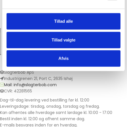
Tillad alle
Hos Slagter Bob får du premium kød til
priser, hvor alle kan være med!
Tillad valgte
Afvis
Slagterbob ApS
Industrigrenen 21, Port C, 2635 Ishøj
Mail: info@slagterbob.com
CVR: 42281565
Dag-til-dag levering ved bestilling før kl. 12:00
Leveringsdage: tirsdag, onsdag, torsdag og fredag.
Kan afhentes alle hverdage samt lørdage kl. 10:00 - 17:00
Bestil inden kl. 12:00 og afhent samme dag.
E-mails besvares inden for en hverdag.