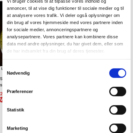
Vi bruger cookies til at tilpasse vores indhold og
annoncer, til at vise dig funktioner til sociale medier og til
at analysere vores trafik. Vi deler også oplysninger om
din brug af vores hjemmeside med vores partnere inden
for sociale medier, annonceringspartnere og
analysepartnere. Vores partnere kan kombinere disse
data med andre oplysninger, du har givet dem, eller som
de har indsamlet fra din brug af deres tjenester.
Samtykkevalg
UDSOL
GT
Nødvendig
Soja sauce – klassisk asiatisk
smag i 295 ml flaske
Præferencer
24,00
kr.
VIS VARE
Statistik
Marketing