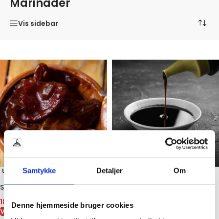
Marinader
Vis sidebar
Samtykke
Detaljer
Om
UDSOL
UDSOL
GT
GT
Salsa Picante 140 ml
Mørk soya sauce 295 ml
18,00
kr.
31,00
kr.
Denne hjemmeside bruger cookies
VIS VARE
VIS VARE