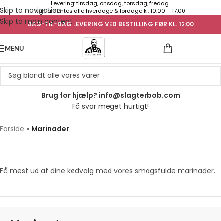
Levering: tirsdag, onsdag, torsdag, fredag.
Skip to navigation
Kan afhentes alle hverdage & lørdage kl. 10:00 – 17:00
Skip to main content
DAG-TIL-DAG LEVERING VED BESTILLING FØR KL. 12:00
UGENS TILB
MENU
Brug for hjælp? info@slagterbob.com
Få svar meget hurtigt!
Forside
»
Marinader
Få mest ud af dine kødvalg med vores smagsfulde marinader.