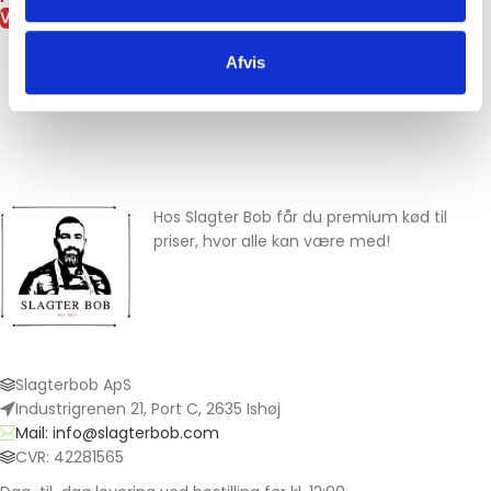
VÆLG MULIGHEDER
Fra
229,00
kr.
VÆLG MULIGHEDER
Afvis
Hos Slagter Bob får du premium kød til
priser, hvor alle kan være med!
Slagterbob ApS
Industrigrenen 21, Port C, 2635 Ishøj
Mail: info@slagterbob.com
CVR: 42281565