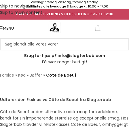
Levering: tirsdag, onsdag, torsdag, fredag.
Skip to navigation
Kan afhentes alle hverdage & lørdage kl. 10:00 – 17:00
Skip to main content
DAG-TIL-DAG LEVERING VED BESTILLING FØR KL. 12:00
UGENS TILB
MENU
Brug for hjælp? info@slagterbob.com
Få svar meget hurtigt!
Forside
»
Kød
»
Bøffer
»
Cote de Boeuf
Udforsk den Eksklusive Côte de Boeuf fra Slagterbob
Côte de Boeuf er den ultimative udskæring for kødelskere,
kendt for sin imponerende størrelse og exceptionelle smag. Hos
Slagterbob tilbyder vi førsteklasses Côte de Boeuf, omhyggeligt