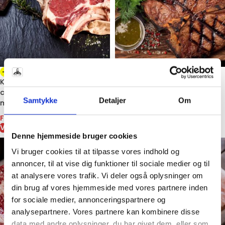
-39%
-27%
Krogmodnet Græsfodret
Krogmodnet Porterhouse
côte de boeuf – luksus steak
Steak 0,9–1,1 kg
Samtykke
Detaljer
Om
med ben 350-450g
Fra
249,00
kr.
VÆLG MULIGHEDER
Fra
109,00
kr.
VÆLG MULIGHEDER
Denne hjemmeside bruger cookies
Vi bruger cookies til at tilpasse vores indhold og
annoncer, til at vise dig funktioner til sociale medier og til
at analysere vores trafik. Vi deler også oplysninger om
din brug af vores hjemmeside med vores partnere inden
for sociale medier, annonceringspartnere og
analysepartnere. Vores partnere kan kombinere disse
data med andre oplysninger, du har givet dem, eller som