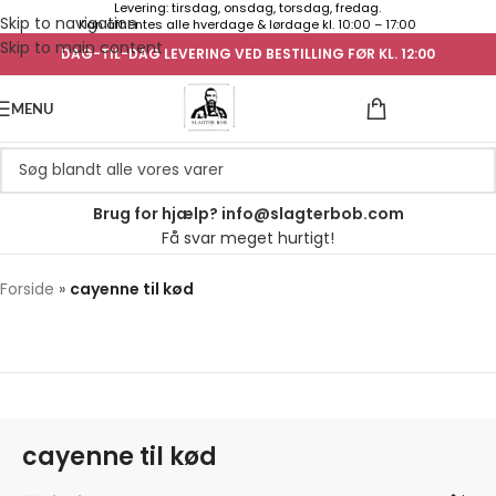
Levering: tirsdag, onsdag, torsdag, fredag.
Skip to navigation
Kan afhentes alle hverdage & lørdage kl. 10:00 – 17:00
Skip to main content
DAG-TIL-DAG LEVERING VED BESTILLING FØR KL. 12:00
UGENS TILB
MENU
Brug for hjælp? info@slagterbob.com
Få svar meget hurtigt!
Forside
»
cayenne til kød
cayenne til kød