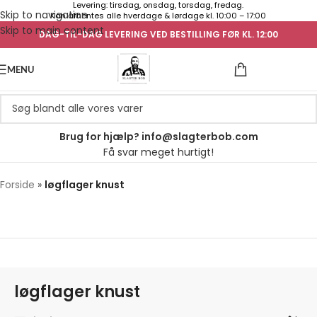
Levering: tirsdag, onsdag, torsdag, fredag.
Skip to navigation
Kan afhentes alle hverdage & lørdage kl. 10:00 – 17:00
Skip to main content
DAG-TIL-DAG LEVERING VED BESTILLING FØR KL. 12:00
UGENS TILB
MENU
Brug for hjælp? info@slagterbob.com
Få svar meget hurtigt!
Forside
»
løgflager knust
løgflager knust