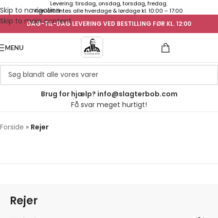
Levering: tirsdag, onsdag, torsdag, fredag.
Skip to navigation
Kan afhentes alle hverdage & lørdage kl. 10:00 – 17:00
Skip to main content
DAG-TIL-DAG LEVERING VED BESTILLING FØR KL. 12:00
UGENS TILB
MENU
Brug for hjælp? info@slagterbob.com
Få svar meget hurtigt!
Forside
»
Rejer
Rejer