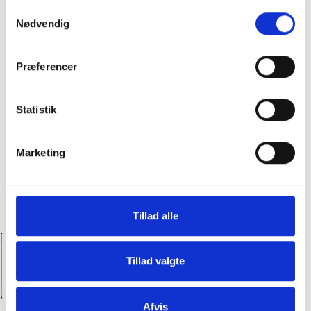
Samtykkevalg
Nødvendig
Præferencer
Statistik
Marketing
Tillad alle
Hos Slagter Bob får du premium kød til
priser, hvor alle kan være med!
Tillad valgte
Afvis