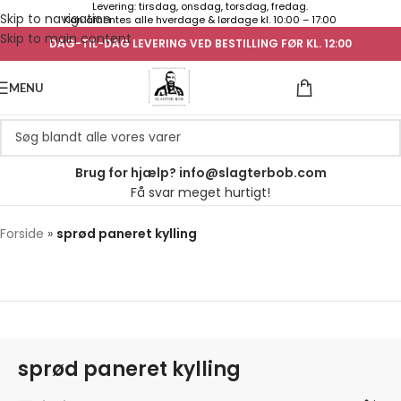
Levering: tirsdag, onsdag, torsdag, fredag.
Skip to navigation
Kan afhentes alle hverdage & lørdage kl. 10:00 – 17:00
Skip to main content
DAG-TIL-DAG LEVERING VED BESTILLING FØR KL. 12:00
UGENS TILB
MENU
Brug for hjælp? info@slagterbob.com
Få svar meget hurtigt!
Forside
»
sprød paneret kylling
sprød paneret kylling