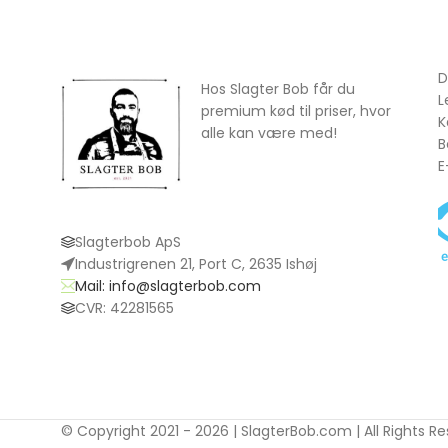
D
Hos Slagter Bob får du
L
premium kød til priser, hvor
K
alle kan være med!
B
E
Slagterbob ApS
Industrigrenen 21, Port C, 2635 Ishøj
Mail: info@slagterbob.com
CVR: 42281565
© Copyright 2021 - 2026 | SlagterBob.com | All Rights R