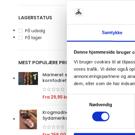
Fra
69,0
VÆLG MU
LAGERSTATUS
På udsalg
Samtykke
På lager
Denne hjemmeside bruger c
MEST POPULÆRE PRODUKTER
Vi bruger cookies til at tilpas
vores trafik. Vi deler også 
Marineret spyd med
annonceringspartnere og anal
kornfodret Mørbrad/Ribeye
dem, eller som de har indsaml
Fra
29,95
kr.
Samtykkevalg
Nødvendig
Krogmodnet ribeye - hel -
Sydamerika
Fra
259,00
kr.