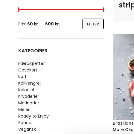
stri
Pris:
60 kr.
—
600 kr.
FILTER
KATEGORIER
Færdigretter
Gavekort
Kød
Køkkengrej
Kolonial
Krydderier
Marinader
Mejeri
Ready to Enjoy
Saucer
Brasilian
Vegansk
Møre Oksef