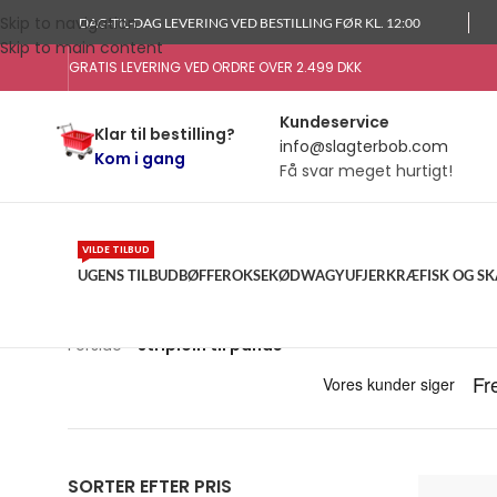
Skip to navigation
DAG-TIL-DAG LEVERING VED BESTILLING FØR KL. 12:00
Skip to main content
GRATIS LEVERING VED ORDRE OVER 2.499 DKK
Kundeservice
Klar til bestilling?
info@slagterbob.com
Kom i gang
Få svar meget hurtigt!
VILDE TILBUD
UGENS TILBUD
BØFFER
OKSEKØD
WAGYU
FJERKRÆ
FISK OG S
Forside
»
striploin til pande
SORTER EFTER PRIS