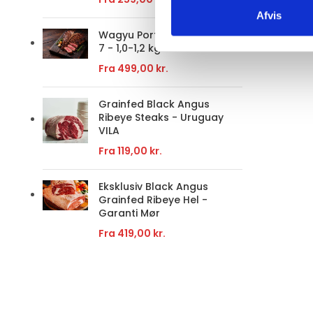
Afvis
Wagyu Porterhouse MBS 6-
7 - 1,0-1,2 kg
Fra
499,00
kr.
Grainfed Black Angus
Ribeye Steaks - Uruguay
VILA
Fra
119,00
kr.
Eksklusiv Black Angus
Grainfed Ribeye Hel -
Garanti Mør
Fra
419,00
kr.