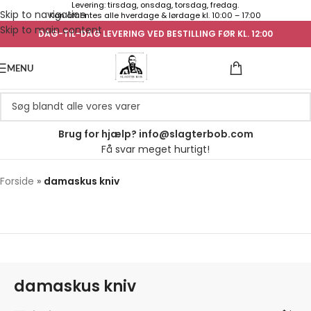
Levering: tirsdag, onsdag, torsdag, fredag.
Skip to navigation
Kan afhentes alle hverdage & lørdage kl. 10:00 – 17:00
Skip to main content
DAG-TIL-DAG LEVERING VED BESTILLING FØR KL. 12:00
UGENS TILB
MENU
Brug for hjælp? info@slagterbob.com
Få svar meget hurtigt!
Forside
»
damaskus kniv
damaskus kniv