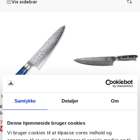
Vis sidebar
UDSOL
Kokkekniv Damaskus 67 lags
GT
Samtykke
Detaljer
Om
stål 1
Kokkekniv Damaskus – 67
749,00
kr.
lags stål – 4
VIS VARE
749,00
kr.
Denne hjemmeside bruger cookies
VIS VARE
Vi bruger cookies til at tilpasse vores indhold og