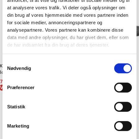
annoncer, til at vise dig funktioner til sociale medier og til
at analysere vores trafik. Vi deler også oplysninger om
din brug af vores hjemmeside med vores partnere inden
for sociale medier, annonceringspartnere og
analysepartnere. Vores partnere kan kombinere disse
data med andre oplysninger, du har givet dem, eller som
de har indsamlet fra din brug af deres tjenester.
Samtykkevalg
Kokkekniv Damaskus – 67
Kokkekniv Damaskus 67 lags
Nødvendig
lags stål – 3
stål 2
749,00
kr.
749,00
kr.
VIS VARE
VIS VARE
Præferencer
Statistik
Marketing