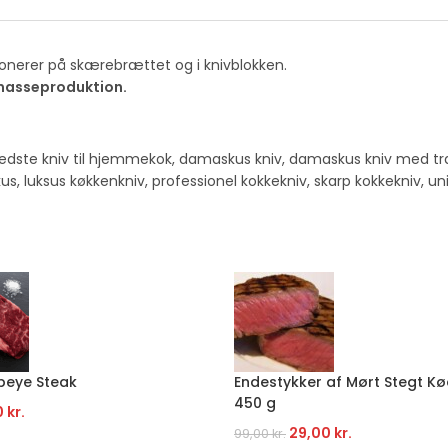
onerer på skærebrættet og i knivblokken.
 masseproduktion.
edste kniv til hjemmekok
,
damaskus kniv
,
damaskus kniv med t
kus
,
luksus køkkenkniv
,
professionel kokkekniv
,
skarp kokkekniv
,
un
beye Steak
Endestykker af Mørt Stegt Kø
450 g
0
kr.
29,00
kr.
99,00
kr.