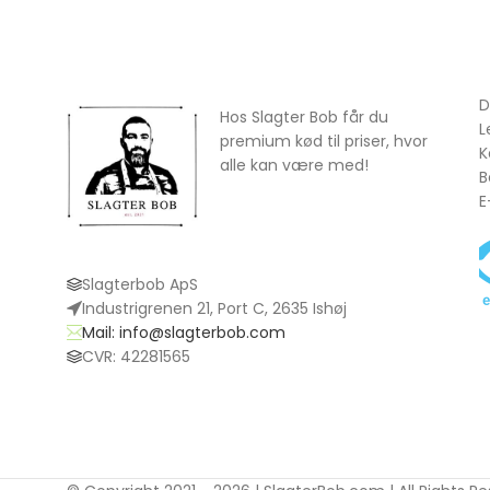
D
Hos Slagter Bob får du
L
premium kød til priser, hvor
K
alle kan være med!
B
E
Slagterbob ApS
Industrigrenen 21, Port C, 2635 Ishøj
Mail: info@slagterbob.com
CVR: 42281565