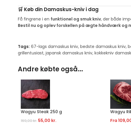
🛒 Køb din Damaskus-kniv i dag
Få fingrene i en
funktionel og smuk kniv
, der både imp
Bestil nu og oplev forskellen på ægte håndværk og
Tags:
67-lags damaskus kniv
,
bedste damaskus kniv
,
b
grillentusiast
,
japansk damaskus kniv
,
kokkekniv damas
Andre købte også...
Wagyu Steak 250 g
Wagyu Ri
55,00
kr.
Fra
109,0
169,00
kr.