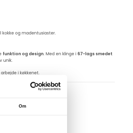
il kokke og madentusiaster.
de
funktion og design
. Med en klinge i
67-lags smedet
v unik.
 arbejde i køkkenet.
Om