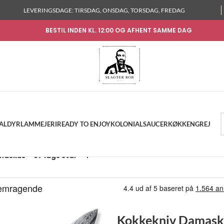
LEVERINGSDAGE: TIRSDAG, ONSDAG, TORSDAG, FREDAG
BESTIL INDEN KL. 12:00 OG AFHENT SAMME DAG
KALDYR
LAM
MEJERI
READY TO ENJOY
KOLONIAL
SAUCER
KØKKENGREJ
askus – 67 lags stål – 4
Kokkekniv Damaskus