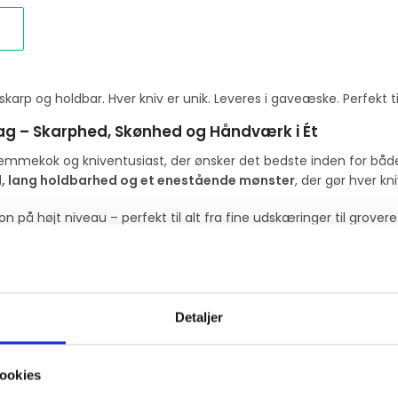
rp og holdbar. Hver kniv er unik. Leveres i gaveæske. Perfekt t
g – Skarphed, Skønhed og Håndværk i Ét
jemmekok og kniventusiast, der ønsker det bedste inden for bå
, lang holdbarhed og et enestående mønster
, der gør hver kni
 på højt niveau – perfekt til alt fra fine udskæringer til grovere
 fleksibilitet
Detaljer
 fremhæve træets naturlige årringe
ookies
amlerobjekt