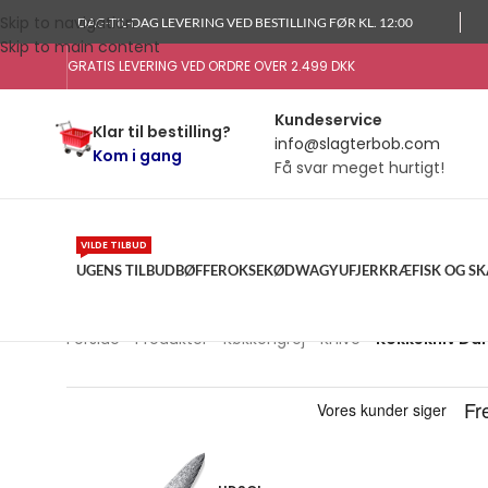
Skip to navigation
DAG-TIL-DAG LEVERING VED BESTILLING FØR KL. 12:00
Skip to main content
GRATIS LEVERING VED ORDRE OVER 2.499 DKK
Kundeservice
Klar til bestilling?
info@slagterbob.com
Kom i gang
Få svar meget hurtigt!
VILDE TILBUD
UGENS TILBUD
BØFFER
OKSEKØD
WAGYU
FJERKRÆ
FISK OG S
Forside
»
Produkter
»
Køkkengrej
»
Knive
»
Kokkekniv Dam