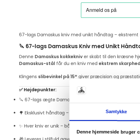
67-lags Damaskus kniv med unikt håndtag – ekstremt ska
🔪 67-lags Damaskus Kniv med Unikt Håndta
Denne
Damaskus kokkekniv
er skabt til den kræsne h
Damaskus-stål
får du en kniv med
ekstrem skarphed
Klingens
slibevinkel på 15°
giver præcision og præstation
✅ Højdepunkter:
🔪 67-lags ægte Damaskus-stål – for maksimal styrke og
Samtykke
🌳 Eksklusivt håndtag – vakuumtørret og farvet for at
✨ Hver kniv er unik – både i mønster og farvespil
Denne hjemmeside bruger c
🎁 Leveres i stilfuld gaveæske – ideel som gave eller s