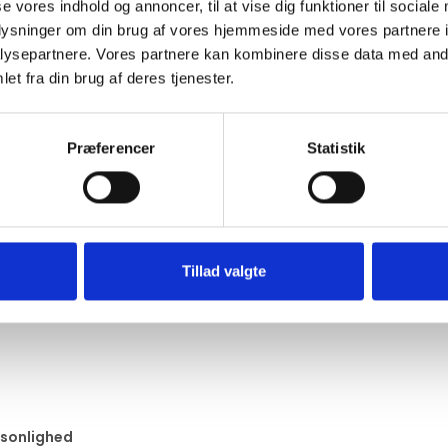
se vores indhold og annoncer, til at vise dig funktioner til sociale
oplysninger om din brug af vores hjemmeside med vores partnere i
ysepartnere. Vores partnere kan kombinere disse data med andr
et fra din brug af deres tjenester.
Præferencer
Statistik
 og efterfølgende farvet
, så træets struktur og karakter træd
ar sit helt eget udtryk – derfor vil farvenuancen kunne variere f
tion
, som skaber et karakteristisk bølgende mønster og samtidig
Tillad valgte
ter traditionel japansk metode – hvilket sikrer både
kvalitet og v
rsonlighed