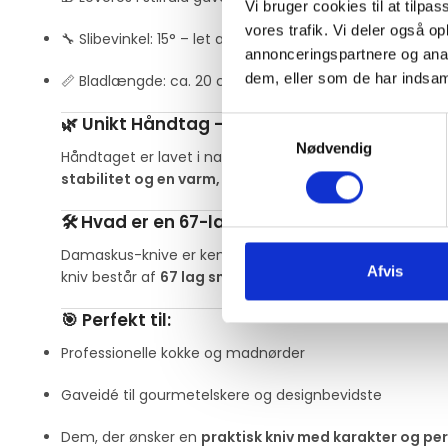
Vi bruger cookies til at tilpas
vores trafik. Vi deler også 
🔧 Slibevinkel: 15° – let at vedligeholde og slibe
annonceringspartnere og anal
dem, eller som de har indsaml
📏 Bladlængde: ca. 20 cm | Total længde: ca. 36 cm
🌿 Unikt Håndtag – Design og Holdbarhed
Samtykkevalg
Nødvendig
Håndtaget er lavet i naturligt træ, som er
vakuumtørret
stabilitet og en varm, eksklusiv finish
. Hvert håndtag h
🛠️ Hvad er en 67-lags Damaskus kniv?
Damaskus-knive er kendt for deres
lagdelte konstruk
Afvis
kniv består af
67 lag smedet stål
, foldet og poleret ef
🎯 Perfekt til:
Professionelle kokke og madnørder
Gaveidé til gourmetelskere og designbevidste
Dem, der ønsker en
praktisk kniv med karakter og pe