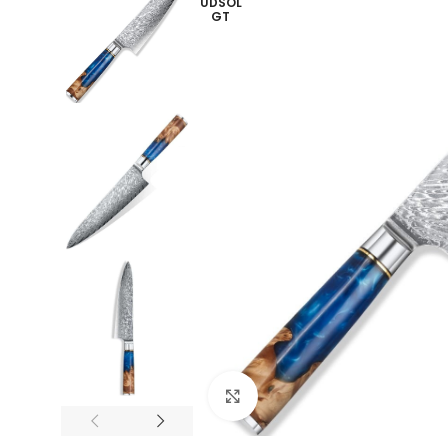
UDSOL
GT
Klik for at forstørre