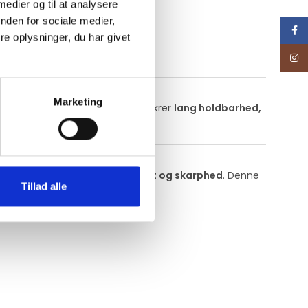
 medier og til at analysere
nden for sociale medier,
Face
e oplysninger, du har givet
Inst
Marketing
er tydeligt frem. Behandlingen sikrer
lang holdbarhed,
ra produktbilledet.
 giver
ekstra styrke, fleksibilitet og skarphed
. Denne
Tillad alle
isuel elegance
.