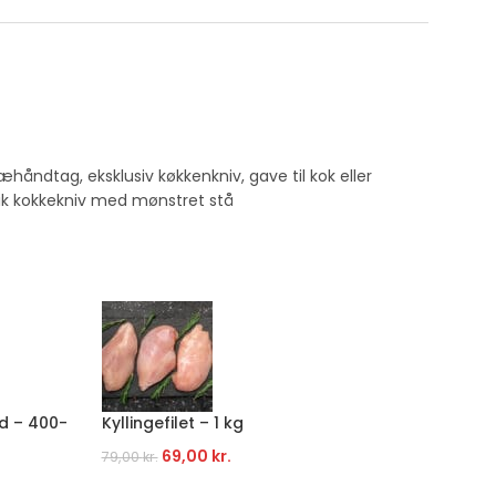
ræhåndtag
,
eksklusiv køkkenkniv
,
gave til kok eller
ik kokkekniv med mønstret stå
d – 400-
Kyllingefilet – 1 kg
Græsfo
69,00
kr.
Fra
59
79,00
kr.