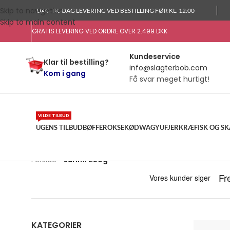
Skip to navigation
DAG-TIL-DAG LEVERING VED BESTILLING FØR KL. 12:00
Skip to main content
GRATIS LEVERING VED ORDRE OVER 2.499 DKK
Kundeservice
Klar til bestilling?
info@slagterbob.com
Kom i gang
Få svar meget hurtigt!
VILDE TILBUD
UGENS TILBUD
BØFFER
OKSEKØD
WAGYU
FJERKRÆ
FISK OG S
Forside
»
surimi 250g
KATEGORIER