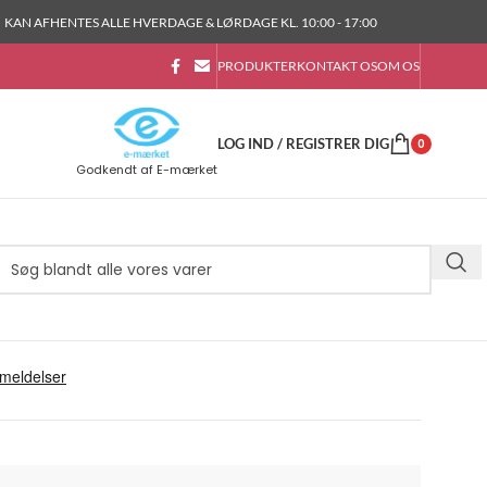
KAN AFHENTES ALLE HVERDAGE & LØRDAGE KL. 10:00 - 17:00
PRODUKTER
KONTAKT OS
OM OS
LOG IND / REGISTRER DIG
0
Godkendt af E-mærket