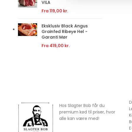
VILA
Fra
119,00
kr.
Eksklusiv Black Angus
Grainfed Ribeye Hel -
Garanti Mør
Fra
419,00
kr.
D
Hos Slagter Bob får du
L
premium kød til priser, hvor
K
alle kan være med!
B
E