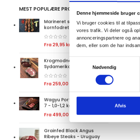
MEST POPULÆRE PRODUKTER
Denne hjemmeside bruger c
Marineret spyd med
Vi bruger cookies til at tilpas
kornfodret Mørbrad/Ribeye
vores trafik. Vi deler også 
annonceringspartnere og anal
Fra
29,95
kr.
dem, eller som de har indsaml
Samtykkevalg
Krogmodnet ribeye - hel -
Sydamerika
Nødvendig
Fra
259,00
kr.
Wagyu Porterhouse MBS 6-
7 - 1,0-1,2 kg
Afvis
Fra
499,00
kr.
Grainfed Black Angus
Ribeye Steaks - Uruguay