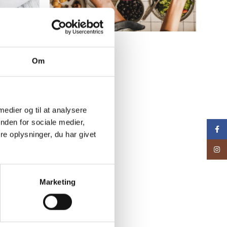
Familiepakke 1
prøde
459,00
kr.
VIS VARE
Om
 medier og til at analysere
nden for sociale medier,
Face
e oplysninger, du har givet
Inst
Marketing