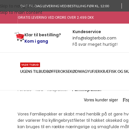
Skip to navigation
DAG-TIL-DAG LEVERING VED BESTILLING FØR KL. 12:00
Skip to main content
GRATIS LEVERING VED ORDRE OVER 2.499 DKK
Kundeservice
Klar til bestilling?
info@slagterbob.com
Kom i gang
Få svar meget hurtigt!
VILDE TILBUD
UGENS TILBUD
BØFFER
OKSEKØD
WAGYU
FJERKRÆ
FISK OG S
Forside
»
Kød
»
Kødpakker
»
Familiepakker
Vores Familiepakker er skabt med henblik på at gøre
der varierer fra kyllingebrystfileter til hakket oksekød
kan bruges til en række næringsrige og smagfulde målt