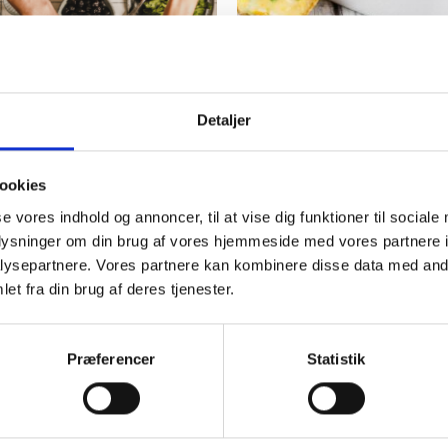
kke 3 – stor pakke med
-17%
Chili Cheese Nuggets 1kg | S
ød til hele ugen
ostebid med chili
Detaljer
r.
99,00
kr.
119,00
kr.
VIS VARE
ookies
se vores indhold og annoncer, til at vise dig funktioner til sociale
oplysninger om din brug af vores hjemmeside med vores partnere i
ysepartnere. Vores partnere kan kombinere disse data med andr
et fra din brug af deres tjenester.
Præferencer
Statistik