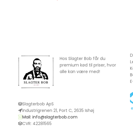
D
Hos Slagter Bob får du
L
premium kød til priser, hvor
K
alle kan være med!
B
E
Slagterbob ApS
Industrigrenen 21, Port C, 2635 Ishøj
Mail: info@slagterbob.com
CVR: 42281565