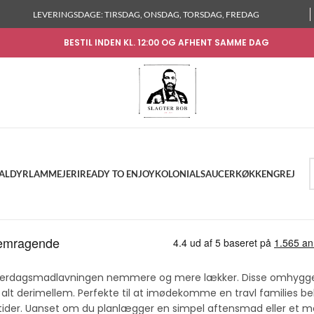
LEVERINGSDAGE: TIRSDAG, ONSDAG, TORSDAG, FREDAG
BESTIL INDEN KL. 12:00 OG AFHENT SAMME DAG
KALDYR
LAM
MEJERI
READY TO ENJOY
KOLONIAL
SAUCER
KØKKENGREJ
 hverdagsmadlavningen nemmere og mere lækker. Disse omhyggel
 og alt derimellem. Perfekte til at imødekomme en travl families b
ider. Uanset om du planlægger en simpel aftensmad eller et mer