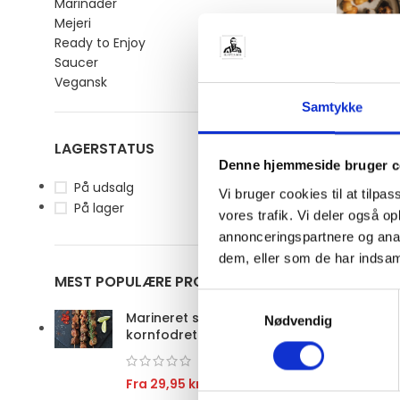
Marinader
Mejeri
Ready to Enjoy
Saucer
Familiepa
Vegansk
kvalitetsk
Samtykke
1.069,00
k
VIS VARE
LAGERSTATUS
Denne hjemmeside bruger c
På udsalg
Vi bruger cookies til at tilpas
På lager
vores trafik. Vi deler også 
annonceringspartnere og anal
dem, eller som de har indsaml
MEST POPULÆRE PRODUKTER
Samtykkevalg
Marineret spyd med
Nødvendig
kornfodret Mørbrad/Ribeye
Fra
29,95
kr.