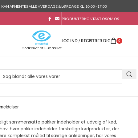
KAN AFHENTES ALLE HVERDAGE & LØRDAGE KL. 10:00 - 17:00
PRODUKTER
KONTAKT OS
OM OS
LOG IND / REGISTRER DIG
0
Godkendt af E-mærket
Viser 5 resultater
igt sammensatte pakker indeholder et udvalg af kød,
ehov, hver pakke indeholder forskellige kødprodukter, der
e komplekst måltid til særlige anledninger, har vores