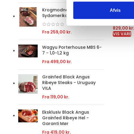
Krogmodnet ribeye - hel -
Afvis
Familiepa
Sydamerika
og fisk ti
829,00
kr
Fra
259,00
kr.
VIS VARE
Wagyu Porterhouse MBS 6-
7 - 1,0-1,2 kg
Fra
499,00
kr.
Grainfed Black Angus
Ribeye Steaks - Uruguay
VILA
Fra
119,00
kr.
Eksklusiv Black Angus
Grainfed Ribeye Hel -
Garanti Mør
Fra
419,00
kr.