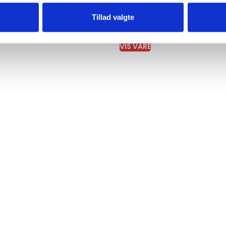
Tillad valgte
kke 2 – varieret kvalitetskød
Familiepakke 5 – Frost Favori
l hele ugen
549,00
kr.
VIS VARE
.