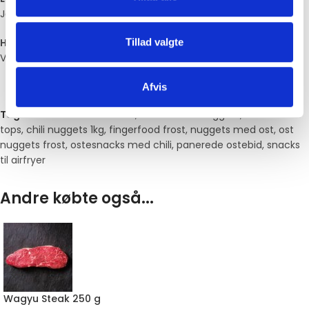
Ja – de er klar til opvarmning direkte fra frost.
Tillad valgte
Hvordan opbevares de?
Ved –18 °C eller koldere.
Afvis
Tags:
chili cheese frostvare
,
chili cheese nuggets
,
chili cheese
tops
,
chili nuggets 1kg
,
fingerfood frost
,
nuggets med ost
,
ost
nuggets frost
,
ostesnacks med chili
,
panerede ostebid
,
snacks
til airfryer
Andre købte også...
Wagyu Steak 250 g