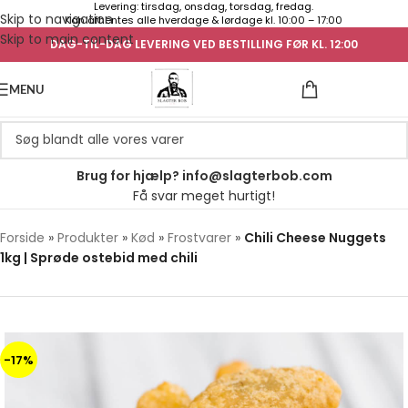
Levering: tirsdag, onsdag, torsdag, fredag.
Skip to navigation
Kan afhentes alle hverdage & lørdage kl. 10:00 – 17:00
Skip to main content
DAG-TIL-DAG LEVERING VED BESTILLING FØR KL. 12:00
UGENS TILB
MENU
Brug for hjælp? info@slagterbob.com
Få svar meget hurtigt!
Forside
»
Produkter
»
Kød
»
Frostvarer
»
Chili Cheese Nuggets
1kg | Sprøde ostebid med chili
-17%