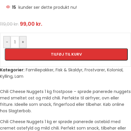
15
kunder ser dette produkt nu!
99,00
kr.
119,00
kr.
-
+
TILFØJ TIL KURV
Kategorier:
Familiepakker
,
Fisk & Skaldyr
,
Frostvarer
,
Kolonial
,
Kylling
,
Lam
Chili Cheese Nuggets 1 kg frostpose – sprøde panerede nuggets
med smeltet ost og mild chili. Perfekte til airfryer, ovn eller
friture. Ideelle som snack, fingerfood eller tilbehør. Køb online
hos Slagterbob.
Chili Cheese Nuggets 1 kg er sprøde panerede ostebid med
cremet ostefyld og mild chili. Perfekt som snack, tilbehør eller