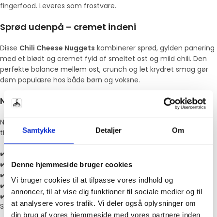
fingerfood. Leveres som frostvare.
Sprød udenpå – cremet indeni
Disse
Chili Cheese Nuggets
kombinerer sprød, gylden panering
med et blødt og cremet fyld af smeltet ost og mild chili. Den
perfekte balance mellem ost, crunch og let krydret smag gør
dem populære hos både børn og voksne.
Nemme at tilberede
Nuggetsene leveres i praktisk
1 kg frostpose
og er klar til
Samtykke
Detaljer
Om
tilberedning direkte fra frost. Perfekte til:
✔️ Airfryer
✔️ Ovn
Denne hjemmeside bruger cookies
✔️ Friture
Vi bruger cookies til at tilpasse vores indhold og
✔️ Tapas og snacks
annoncer, til at vise dig funktioner til sociale medier og til
✔️ Burgermenuer og sharing-retter
at analysere vores trafik. Vi deler også oplysninger om
Server med chilimayo, salsa eller hvidløgsdip for ekstra smag.
din brug af vores hjemmeside med vores partnere inden