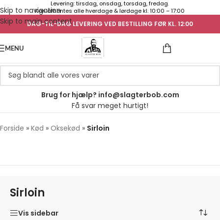
Levering: tirsdag, onsdag, torsdag, fredag.
Skip to navigation
Kan afhentes alle hverdage & lørdage kl. 10:00 – 17:00
Skip to main content
DAG-TIL-DAG LEVERING VED BESTILLING FØR KL. 12:00
UGENS TILB
MENU
Brug for hjælp? info@slagterbob.com
Få svar meget hurtigt!
Forside
»
Kød
»
Oksekød
»
Sirloin
Sirloin
Vis sidebar