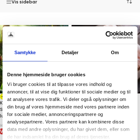
Vis sidebar
Samtykke
Detaljer
Om
Denne hjemmeside bruger cookies
Vi bruger cookies til at tilpasse vores indhold og
annoncer, til at vise dig funktioner til sociale medier og til
-41%
-40%
at analysere vores trafik. Vi deler også oplysninger om
Krogmodnet Gorilla Steak fra
Cowboy Steak – Kornfodret,
din brug af vores hjemmeside med vores partnere inden
Sydamerika – 450 g saftig
900-1100gr
for sociale medier, annonceringspartnere og
luksusbøf
259,00
kr.
429,00
kr.
analysepartnere. Vores partnere kan kombinere disse
VIS VARE
99,00
kr.
169,00
kr.
data med andre oplysninger, du har givet dem, eller som
VIS VARE
de har indsamlet fra din brug af deres tjenester.