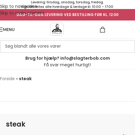
Levering: tirsdag, onsdag, torsdag, fredag.
Skip to navigation
Kan afhentes alle hverdage & lørdage kl. 10:00 – 17:00
Skip to main content
DAG-TIL-DAG LEVERING VED BESTILLING FØR KL. 12:00
UGENS TILB
MENU
Brug for hjælp? info@slagterbob.com
Få svar meget hurtigt!
Forside
»
steak
steak