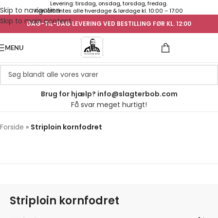
Levering: tirsdag, onsdag, torsdag, fredag.
Skip to navigation
Kan afhentes alle hverdage & lørdage kl. 10:00 – 17:00
Skip to main content
DAG-TIL-DAG LEVERING VED BESTILLING FØR KL. 12:00
UGENS TILB
MENU
Brug for hjælp? info@slagterbob.com
Få svar meget hurtigt!
Forside
»
Striploin kornfodret
Striploin kornfodret