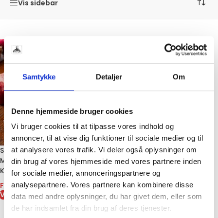
Vis sidebar
Samtykke
Detaljer
Om
Denne hjemmeside bruger cookies
Vi bruger cookies til at tilpasse vores indhold og
annoncer, til at vise dig funktioner til sociale medier og til
Striploin / Oksefilet Steaks –
at analysere vores trafik. Vi deler også oplysninger om
Møre Bøffer med Fedtkant
din brug af vores hjemmeside med vores partnere inden
Klar til Grill og Pande
for sociale medier, annonceringspartnere og
Fra
75,00
kr.
analysepartnere. Vores partnere kan kombinere disse
VÆLG MULIGHEDER
data med andre oplysninger, du har givet dem, eller som
de har indsamlet fra din brug af deres tjenester.