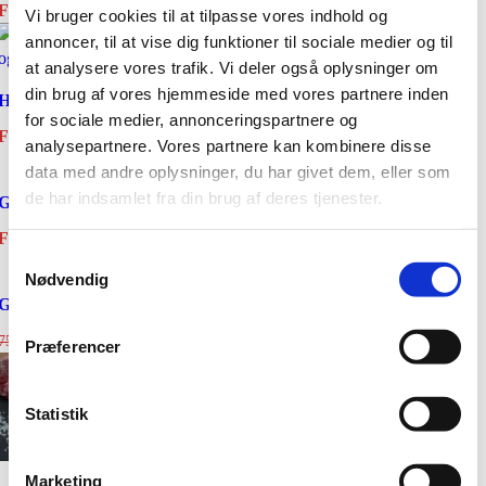
Fra
59,00
kr.
Vi bruger cookies til at tilpasse vores indhold og
annoncer, til at vise dig funktioner til sociale medier og til
at analysere vores trafik. Vi deler også oplysninger om
din brug af vores hjemmeside med vores partnere inden
Hakket oksekød (8-10%) Fersk og Vakuumpakket
for sociale medier, annonceringspartnere og
Fra
50,00
kr.
analysepartnere. Vores partnere kan kombinere disse
data med andre oplysninger, du har givet dem, eller som
de har indsamlet fra din brug af deres tjenester.
Græsfodret striploin steaks – Sydamerika
Fra
55,00
kr.
Samtykkevalg
Nødvendig
Græsfodret Entrecote Steaks 200 gr – Sydamerika
Den
Den
45,00
kr.
75,00
kr.
Præferencer
oprindelige
aktuelle
pris
pris
var:
er:
Statistik
75,00 kr..
45,00 kr..
Marketing