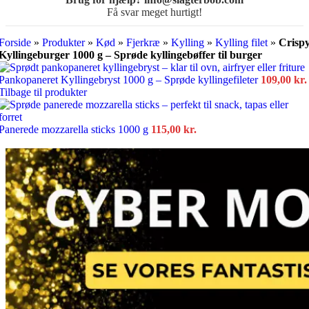
Få svar meget hurtigt!
Forside
»
Produkter
»
Kød
»
Fjerkræ
»
Kylling
»
Kylling filet
»
Crisp
Kyllingeburger 1000 g – Sprøde kyllingebøffer til burger
Pankopaneret Kyllingebryst 1000 g – Sprøde kyllingefileter
109,00
kr.
Tilbage til produkter
Panerede mozzarella sticks 1000 g
115,00
kr.