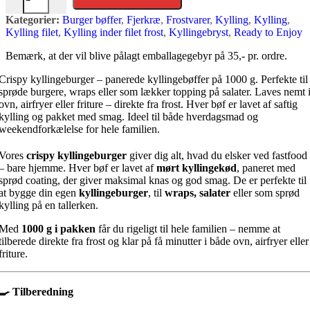
Kategorier:
Burger bøffer
,
Fjerkræ
,
Frostvarer
,
Kylling
,
Kylling
,
Kylling filet
,
Kylling inder filet frost
,
Kyllingebryst
,
Ready to Enjoy
Bemærk, at der vil blive pålagt emballagegebyr på 35,- pr. ordre.
Crispy kyllingeburger – panerede kyllingebøffer på 1000 g. Perfekte til
sprøde burgere, wraps eller som lækker topping på salater. Laves nemt 
ovn, airfryer eller friture – direkte fra frost. Hver bøf er lavet af saftig
kylling og pakket med smag. Ideel til både hverdagsmad og
weekendforkælelse for hele familien.
Vores
crispy kyllingeburger
giver dig alt, hvad du elsker ved fastfood
– bare hjemme. Hver bøf er lavet af
mørt kyllingekød
, paneret med
sprød coating, der giver maksimal knas og god smag. De er perfekte til
at bygge din egen
kyllingeburger
, til
wraps, salater
eller som sprød
kylling på en tallerken.
Med
1000 g i pakken
får du rigeligt til hele familien – nemme at
tilberede direkte fra frost og klar på få minutter i både ovn, airfryer eller
friture.
🍳
Tilberedning