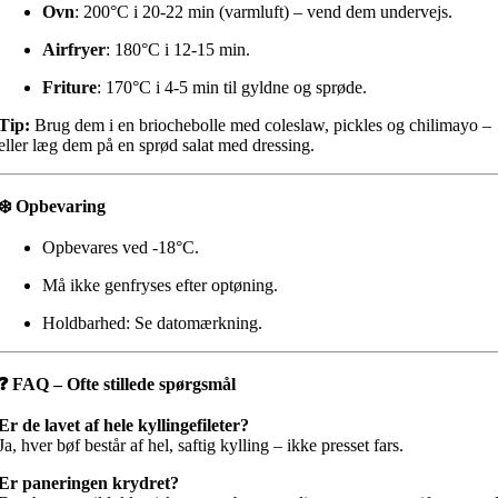
Ovn
: 200°C i 20-22 min (varmluft) – vend dem undervejs.
Airfryer
: 180°C i 12-15 min.
Friture
: 170°C i 4-5 min til gyldne og sprøde.
Tip:
Brug dem i en briochebolle med coleslaw, pickles og chilimayo –
eller læg dem på en sprød salat med dressing.
❄️
Opbevaring
Opbevares ved -18°C.
Må ikke genfryses efter optøning.
Holdbarhed: Se datomærkning.
❓
FAQ – Ofte stillede spørgsmål
Er de lavet af hele kyllingefileter?
Ja, hver bøf består af hel, saftig kylling – ikke presset fars.
Er paneringen krydret?