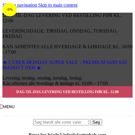
Skip to navigation
Skip to main content
-9%
DAG-TIL-DAG LEVERING VED BESTILLING FØR KL.
12:00
LEVERINGSDAGE: TIRSDAG, ONSDAG, TORSDAG,
FREDAG
KAN AFHENTES ALLE HVERDAGE & LØRDAGE KL. 10:00
- 17:00
🔥 CYBER MONDAY SUPER SALE – PREMIUM KØD SAT
MASSIVT NED 🔥
Levering: tirsdag, onsdag, torsdag, fredag.
Kan afhentes alle hverdage & lørdage kl. 10:00 – 17:00
DAG-TIL-DAG LEVERING VED BESTILLING FØR KL. 12:00
UGENS TILBU
MENU
Søg
Brug for hjælp? info@slagterbob.com