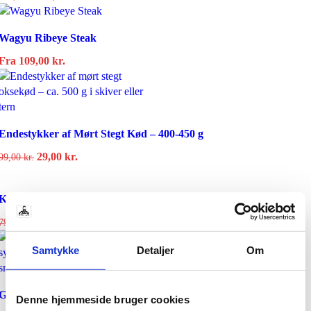
oprindelige
aktuelle
pris
pris
Wagyu Ribeye Steak
var:
er:
169,00 kr..
55,00 kr..
Fra
109,00
kr.
Endestykker af Mørt Stegt Kød – 400-450 g
Den
Den
29,00
kr.
99,00
kr.
oprindelige
aktuelle
pris
pris
Kyllingefilet – 1 kg
var:
er:
99,00 kr..
29,00 kr..
Den
Den
69,00
kr.
79,00
kr.
oprindelige
aktuelle
Samtykke
Detaljer
Om
pris
pris
var:
er:
79,00 kr..
69,00 kr..
Græsfodret Ribeye Steaks – 250 g
Denne hjemmeside bruger cookies