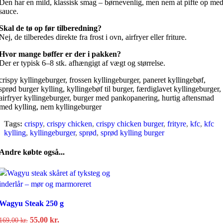
Den har en mild, klassisk smag – børnevenlig, men nem at pifte op me
sauce.
Skal de tø op før tilberedning?
Nej, de tilberedes direkte fra frost i ovn, airfryer eller friture.
Hvor mange bøffer er der i pakken?
Der er typisk 6–8 stk. afhængigt af vægt og størrelse.
crispy kyllingeburger, frossen kyllingeburger, paneret kyllingebøf,
sprød burger kylling, kyllingebøf til burger, færdiglavet kyllingeburger,
airfryer kyllingeburger, burger med pankopanering, hurtig aftensmad
med kylling, nem kyllingeburger
Tags:
crispy
,
crispy chicken
,
crispy chicken burger
,
frityre
,
kfc
,
kfc
kylling
,
kyllingeburger
,
sprød
,
sprød kylling burger
Andre købte også...
Wagyu Steak 250 g
Den
Den
55,00
kr.
169,00
kr.