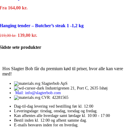
149,00 kr..
125,00 kr..
Fra
164,00
kr.
Hanging tender – Butcher’s steak 1 -1,2 kg
Den
Den
139,00
kr.
219,00
kr.
oprindelige
aktuelle
Sidste sete produkter
pris
pris
var:
er:
219,00 kr..
139,00 kr..
Hos Slagter Bob får du premium kød til priser, hvor alle kan være
med!
Slagterbob ApS
Industrigrenen 21, Port C, 2635 Ishøj
Mail: info@slagterbob.com
CVR: 42281565
Dag-til-dag levering ved bestilling før kl. 12:00
Leveringsdage: tirsdag, onsdag, torsdag og fredag.
Kan afhentes alle hverdage samt lørdage kl. 10:00 - 17:00
Bestil inden kl. 12:00 og afhent samme dag.
E-mails besvares inden for en hverdag.