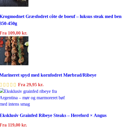
Krogmodnet Græsfodret côte de boeuf – luksus steak med ben
350-450g
Fra
109,00
kr.
Marineret spyd med kornfodret Mørbrad/Ribeye
Fra
29,95
kr.
Eksklusiv Grainfed Ribeye Steaks – Hereford × Angus
Fra
119,00
kr.