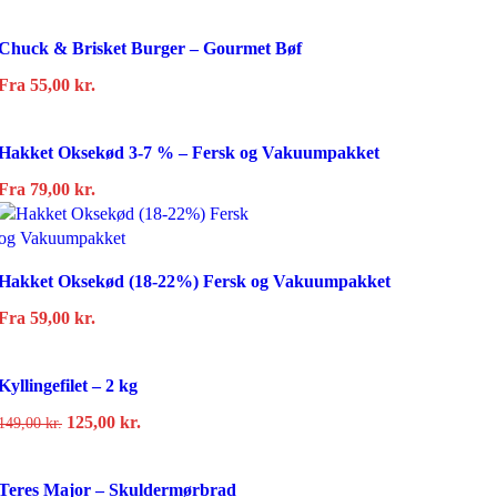
Chuck & Brisket Burger – Gourmet Bøf
Fra
55,00
kr.
Hakket Oksekød 3-7 % – Fersk og Vakuumpakket
Fra
79,00
kr.
Hakket Oksekød (18-22%) Fersk og Vakuumpakket
Fra
59,00
kr.
Kyllingefilet – 2 kg
Den
Den
125,00
kr.
149,00
kr.
oprindelige
aktuelle
pris
pris
Teres Major – Skuldermørbrad
var:
er: