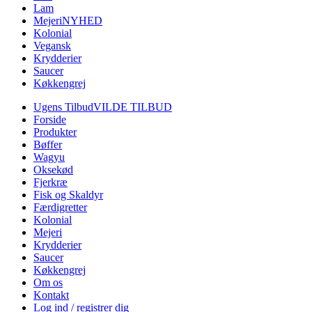
Lam
Mejeri
NYHED
Kolonial
Vegansk
Krydderier
Saucer
Køkkengrej
Ugens Tilbud
VILDE TILBUD
Forside
Produkter
Bøffer
Wagyu
Oksekød
Fjerkræ
Fisk og Skaldyr
Færdigretter
Kolonial
Mejeri
Krydderier
Saucer
Køkkengrej
Om os
Kontakt
Log ind / registrer dig