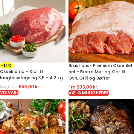
Brasiliansk Premium Oksefilet
-14%
Okseklump – Klar til
hel – Ekstra Mør og Klar til
langtidsstegning 3,5 – 4,2 kg
Ovn, Grill og Bøffer
559,00
kr.
Fra
209,00
kr.
649,00
kr.
VIS VARE
VÆLG MULIGHEDER