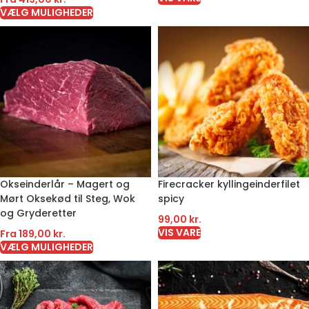
VÆLG MULIGHEDER
Okseinderlår – Magert og
Firecracker kyllingeinderfilet
Mørt Oksekød til Steg, Wok
spicy
og Gryderetter
99,00
kr.
VIS VARE
Fra
189,00
kr.
VÆLG MULIGHEDER