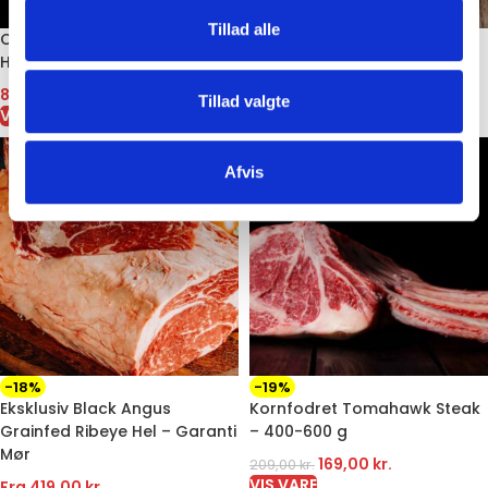
Tillad alle
Chicken Cheese Balls –
Kylling nuggets 1 kg
Hvidløg – 1 kg
69,00
kr.
VIS VARE
89,00
kr.
Tillad valgte
VIS VARE
Afvis
-18%
-19%
Eksklusiv Black Angus
Kornfodret Tomahawk Steak
Grainfed Ribeye Hel – Garanti
– 400-600 g
Mør
169,00
kr.
209,00
kr.
VIS VARE
Fra
419,00
kr.