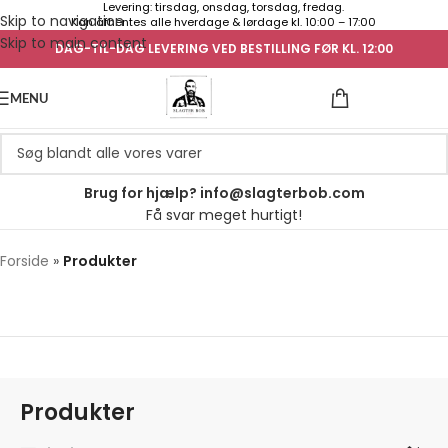
Levering: tirsdag, onsdag, torsdag, fredag.
Skip to navigation
Kan afhentes alle hverdage & lørdage kl. 10:00 – 17:00
Skip to main content
DAG-TIL-DAG LEVERING VED BESTILLING FØR KL. 12:00
UGENS TILB
MENU
Brug for hjælp? info@slagterbob.com
Få svar meget hurtigt!
Forside
»
Produkter
Produkter