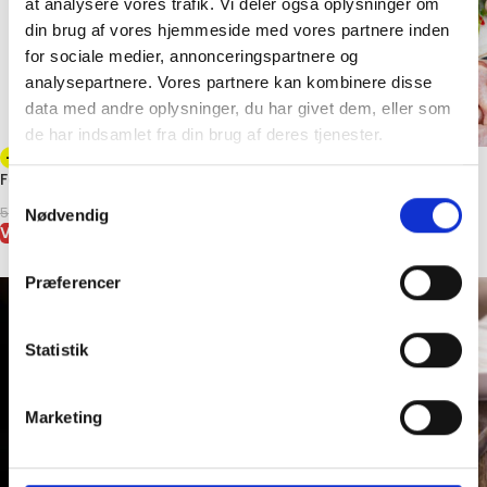
at analysere vores trafik. Vi deler også oplysninger om
din brug af vores hjemmeside med vores partnere inden
for sociale medier, annonceringspartnere og
analysepartnere. Vores partnere kan kombinere disse
data med andre oplysninger, du har givet dem, eller som
de har indsamlet fra din brug af deres tjenester.
-11%
-9%
Forstegt kylling kebab 400gr.
Hel kylling – Klar til
Samtykkevalg
Ovnstegning
49,00
kr.
55,00
kr.
Nødvendig
VIS VARE
Fra
63,00
kr.
VÆLG MULIGHEDER
Præferencer
Statistik
Marketing