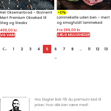
Hel Oksemørbrad – Ekstremt
-17%
Lammekølle uden ben – mørt
Mørt Premium Oksekød til
og smagfuldt lammekød
Steg og Steaks
Fra
269,00
kr.
499,00
kr.
VÆLG MULIGHEDER
VIS VARE
←
1
2
3
4
5
6
7
8
…
11
12
13
→
Hos Slagter Bob får du premium kød til
priser, hvor alle kan være med!