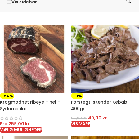
Vis sidebar
-24%
-11%
Krogmodnet ribeye – hel –
Forstegt Iskender Kebab
Sydamerika
400gr.
49,00
kr.
55,00
kr.
Fra
259,00
kr.
VIS VARE
VÆLG MULIGHEDER