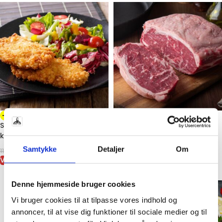
-34%
-8%
Sprødpaneret kyllingefilet –
Grainfed Striploin – Mør,
klar til ovn eller pande
Smagfuld og Elegant
Steakoplevelse
Samtykke
Detaljer
Om
79,00
kr.
119,00
kr.
VIS VARE
Fra
239,00
kr.
VÆLG MULIGHEDER
Denne hjemmeside bruger cookies
Vi bruger cookies til at tilpasse vores indhold og
annoncer, til at vise dig funktioner til sociale medier og til