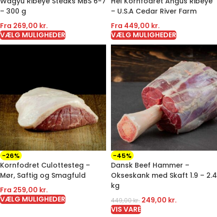
Wagyu Ribeye Steaks MBS 6-7
Hel Kornfodret Angus Ribeye
– 300 g
– U.S.A Cedar River Farm
Fra
269,00
kr.
Fra
449,00
kr.
VÆLG MULIGHEDER
VÆLG MULIGHEDER
-26%
-45%
Kornfodret Culottesteg –
Dansk Beef Hammer –
Mør, Saftig og Smagfuld
Okseskank med Skaft 1.9 – 2.4
kg
Fra
259,00
kr.
VÆLG MULIGHEDER
249,00
kr.
449,00
kr.
VIS VARE