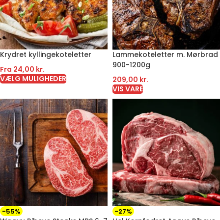
Krydret kyllingekoteletter
Lammekoteletter m. Mørbrad
900-1200g
Fra
24,00
kr.
VÆLG MULIGHEDER
209,00
kr.
VIS VARE
-55%
-27%