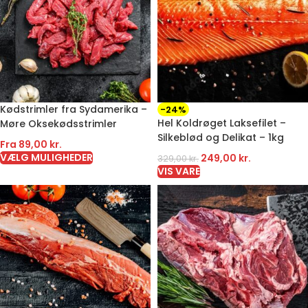
Kødstrimler fra Sydamerika –
-24%
Hel Koldrøget Laksefilet –
Møre Oksekødsstrimler
Silkeblød og Delikat – 1kg
Fra
89,00
kr.
VÆLG MULIGHEDER
249,00
kr.
329,00
kr.
VIS VARE