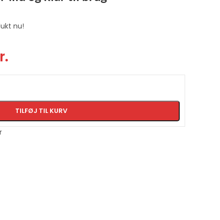
ukt nu!
r.
TILFØJ TIL KURV
r