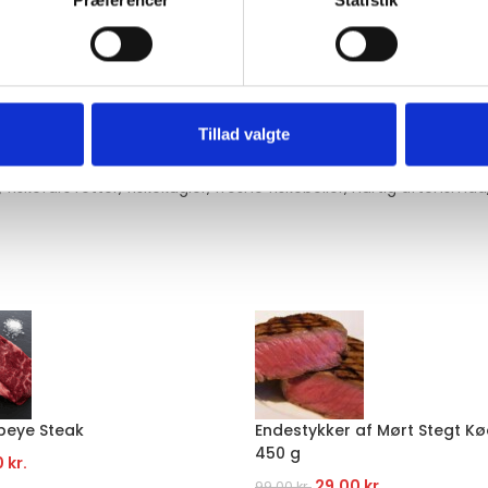
Præferencer
Statistik
oovn eller ovn
Tillad valgte
,
fiskefars retter
,
fiskekugler
,
frosne fiskeboller
,
hurtig aftensmad
beye Steak
Endestykker af Mørt Stegt Kø
450 g
0
kr.
29,00
kr.
99,00
kr.