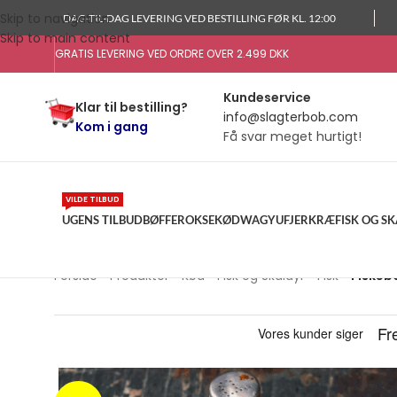
Skip to navigation
DAG-TIL-DAG LEVERING VED BESTILLING FØR KL. 12:00
Skip to main content
GRATIS LEVERING VED ORDRE OVER 2.499 DKK
Kundeservice
Klar til bestilling?
info@slagterbob.com
Kom i gang
Få svar meget hurtigt!
VILDE TILBUD
UGENS TILBUD
BØFFER
OKSEKØD
WAGYU
FJERKRÆ
FISK OG S
Forside
»
Produkter
»
Kød
»
Fisk og Skaldyr
»
Fisk
»
Fiskebo