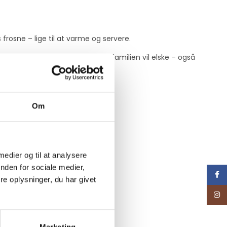
s frosne – lige til at varme og servere.
en rund, blød smag, som hele familien vil elske – også
 aftensmaden.
Om
nyd!
 medier og til at analysere
nden for sociale medier,
Face
e oplysninger, du har givet
Inst