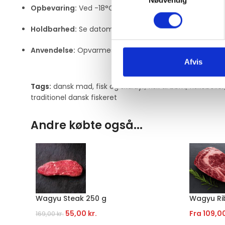
Nødvendig
Opbevaring:
Ved -18°C eller koldere
Holdbarhed:
Se datomærkning
Anvendelse:
Opvarmes direkte fra frost – i gryde, mikr
Afvis
Tags:
dansk mad
,
fisk og skaldyr
,
fisk til børn
,
fiskeboller
traditionel dansk fiskeret
Andre købte også...
Wagyu Steak 250 g
Wagyu Ri
55,00
kr.
Fra
109,0
169,00
kr.