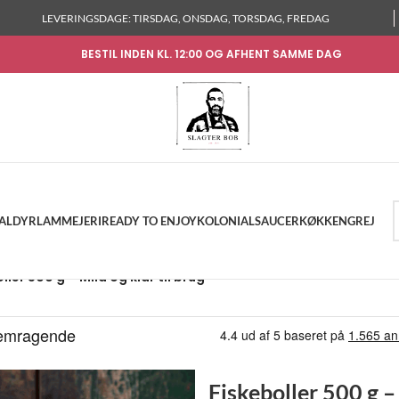
LEVERINGSDAGE: TIRSDAG, ONSDAG, TORSDAG, FREDAG
BESTIL INDEN KL. 12:00 OG AFHENT SAMME DAG
KALDYR
LAM
MEJERI
READY TO ENJOY
KOLONIAL
SAUCER
KØKKENGREJ
ller 500 g – Mild og klar til brug
Fiskeboller 500 g – 