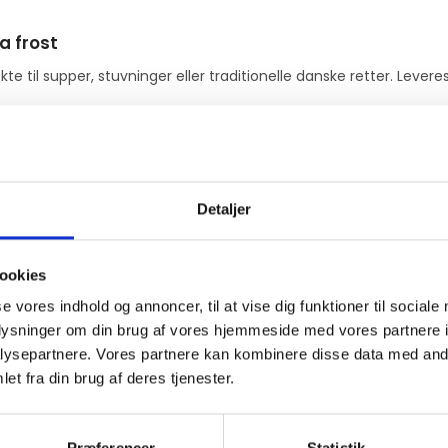
a frost
kte til supper, stuvninger eller traditionelle danske retter. Levere
radition? Vores fiskeboller er lavet af hvid, mild fisk og har 
iskesuppe, i en cremet karrygryde eller som proteinrigt tilbehør til
Detaljer
ookies
 der passer til både små og store husholdninger. Bare varm op og 
se vores indhold og annoncer, til at vise dig funktioner til sociale
oplysninger om din brug af vores hjemmeside med vores partnere i
ysepartnere. Vores partnere kan kombinere disse data med andr
et fra din brug af deres tjenester.