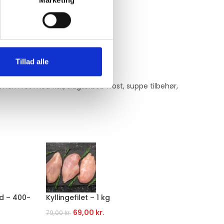
Marketing
Tillad alle
,
nem ret med fisk
,
slagterbob frost
,
suppe tilbehør
,
d – 400-
Kyllingefilet – 1 kg
Græsfo
69,00
kr.
Fra
59
79,00
kr.