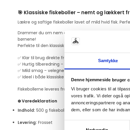
🎯 Klassiske fiskeboller – nemt og lækkert fr
Lækre og saftige fiskeboller lavet af mild hvid fisk. Perfe
Drømmer du om nem og lækker hverdagsmad med smag af t
børnene!
Perfekte til den klassiske fiskebolle-ret i hvid sovs, i f
✅ Klar til brug direkte fra fryseren
Samtykke
✅ Hurtig tilberedning – ingen optøning
✅ Mild smag – velegnet til hele familien
✅ Ideel i både klassiske og moderne retter
Denne hjemmeside bruger c
Fiskebollerne leveres frosne i en praktisk 500 g pakke,
Vi bruger cookies til at tilpas
vores trafik. Vi deler også 
❄️
Varedeklaration
annonceringspartnere og anal
dem, eller som de har indsaml
Indhold:
500 g fiskeboller
Levering:
Frosset
Samtykkevalg