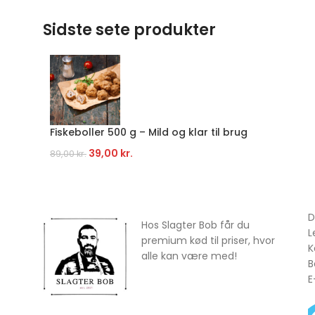
Sidste sete produkter
Fiskeboller 500 g – Mild og klar til brug
39,00
kr.
89,00
kr.
D
Hos Slagter Bob får du
L
premium kød til priser, hvor
K
alle kan være med!
B
E