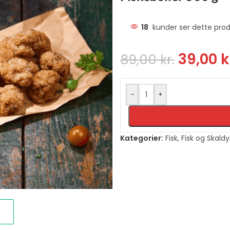
18
kunder ser dette prod
39,00
k
89,00
kr.
-
+
Kategorier:
Fisk
,
Fisk og Skaldy