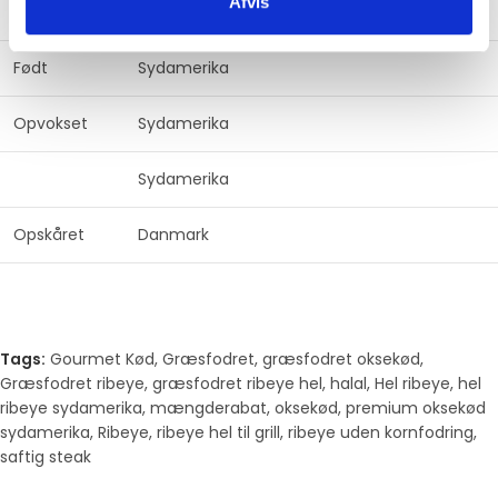
Afvis
Græsfodret
Født
Sydamerika
Opvokset
Sydamerika
Sydamerika
Opskåret
Danmark
Tags:
Gourmet Kød
,
Græsfodret
,
græsfodret oksekød
,
Græsfodret ribeye
,
græsfodret ribeye hel
,
halal
,
Hel ribeye
,
hel
ribeye sydamerika
,
mængderabat
,
oksekød
,
premium oksekød
sydamerika
,
Ribeye
,
ribeye hel til grill
,
ribeye uden kornfodring
,
saftig steak