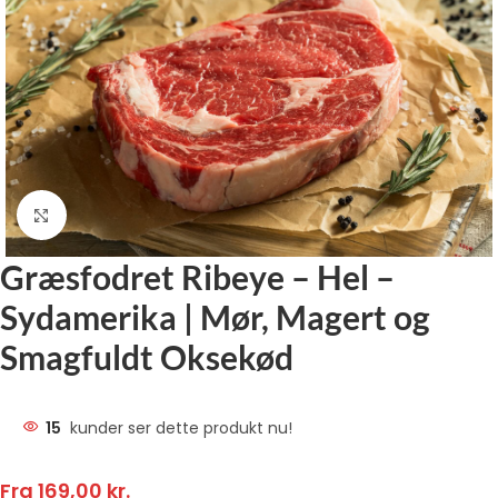
Klik for at forstørre
Græsfodret Ribeye – Hel –
Sydamerika | Mør, Magert og
Smagfuldt Oksekød
15
kunder ser dette produkt nu!
Fra
169,00
kr.