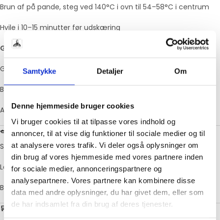
Brun af på pande, steg ved 140°C i ovn til 54–58°C i centrum
Hvile i 10–15 minutter før udskæring
Grill:
Grill hel ved indirekte varme (130–140°C)
Samtykke
Detaljer
Om
Brug stegetermometer for perfekt kernetemperatur
Denne hjemmeside bruger cookies
Afslut med direkte varme for sprød skorpe
Vi bruger cookies til at tilpasse vores indhold og
🥗 Serveringsidéer:
annoncer, til at vise dig funktioner til sociale medier og til
at analysere vores trafik. Vi deler også oplysninger om
Skær i steaks og servér med fritter og bearnaise
din brug af vores hjemmeside med vores partnere inden
Langtidssteg som roast til gæstemiddag
for sociale medier, annonceringspartnere og
analysepartnere. Vores partnere kan kombinere disse
Brug rester i sandwich, wraps eller salater
data med andre oplysninger, du har givet dem, eller som
de har indsamlet fra din brug af deres tjenester.
🛒 Køb Hel Græsfodret Ribeye Online