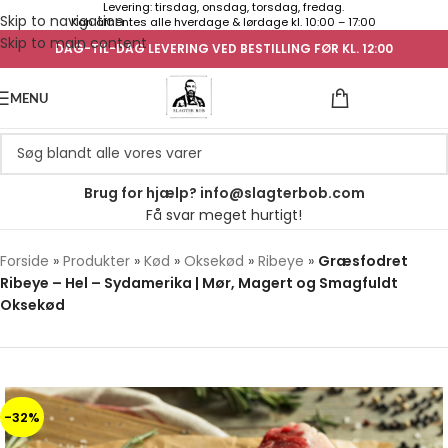
Levering: tirsdag, onsdag, torsdag, fredag.
Skip to navigation
Kan afhentes alle hverdage & lørdage kl. 10:00 – 17:00
Skip to main content
DAG-TIL-DAG LEVERING VED BESTILLING FØR KL. 12:00
UGENS TILB
MENU
Brug for hjælp? info@slagterbob.com
Få svar meget hurtigt!
Forside
»
Produkter
»
Kød
»
Oksekød
»
Ribeye
»
Græsfodret
Ribeye – Hel – Sydamerika | Mør, Magert og Smagfuldt
Oksekød
-32%