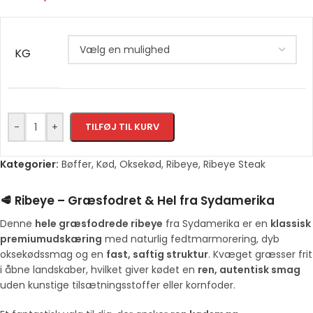
KG
-
+
TILFØJ TIL KURV
Kategorier:
Bøffer
,
Kød
,
Oksekød
,
Ribeye
,
Ribeye Steak
🥩 Ribeye – Græsfodret & Hel fra Sydamerika
Denne
hele græsfodrede ribeye
fra Sydamerika er en
klassisk
premiumudskæring
med naturlig fedtmarmorering, dyb
oksekødssmag og en
fast, saftig struktur
. Kvæget græsser frit
i åbne landskaber, hvilket giver kødet en
ren, autentisk smag
uden kunstige tilsætningsstoffer eller kornfoder.