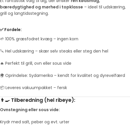
Et fantastisk valg til dig, der ønsker
ren kødsmag,
bæredygtighed og mørhed i topklasse
– ideel til udskæring,
grill og langtidsstegning.
✅ Fordele:
🌱 100% græsfodret kvæg – ingen korn
🔪 Hel udskæring – skær selv steaks eller steg den hel
🔥 Perfekt til grill, ovn eller sous vide
🌍 Oprindelse: Sydamerika – kendt for kvalitet og dyrevelfærd
📦 Leveres vakuumpakket – fersk
👨‍🍳 Tilberedning (hel ribeye):
Ovnstegning eller sous vide:
Krydr med salt, peber og evt. urter