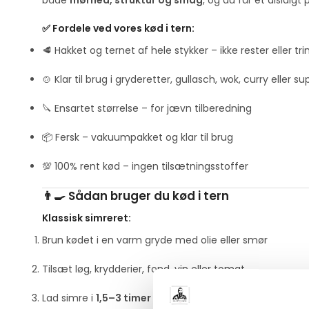
både
mørhed, struktur og smag
, og du får et alsidigt
✅ Fordele ved vores kød i tern:
🥩 Hakket og ternet af hele stykker – ikke rester eller tr
🍲 Klar til brug i gryderetter, gullasch, wok, curry eller s
🔪 Ensartet størrelse – for jævn tilberedning
📦 Fersk – vakuumpakket og klar til brug
💯 100% rent kød – ingen tilsætningsstoffer
👨‍🍳 Sådan bruger du kød i tern
Klassisk simreret:
Brun kødet i en varm gryde med olie eller smør
Tilsæt løg, krydderier, fond, vin eller tomat
Lad simre i
1,5–3 timer
afhængigt af kødtype og udskæ