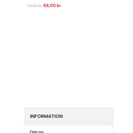
69,00
kr.
Fra
59
79,00
kr.
INFORMATION
Om os