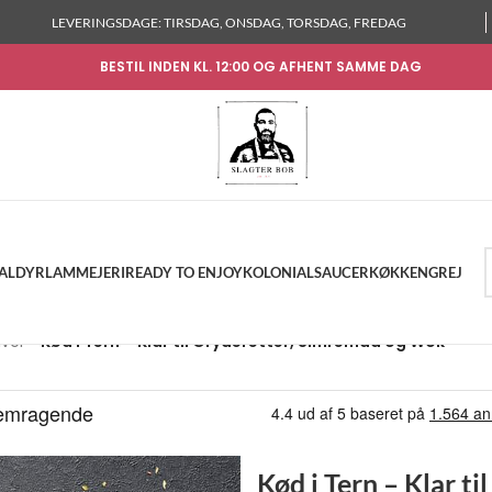
LEVERINGSDAGE: TIRSDAG, ONSDAG, TORSDAG, FREDAG
BESTIL INDEN KL. 12:00 OG AFHENT SAMME DAG
KALDYR
LAM
MEJERI
READY TO ENJOY
KOLONIAL
SAUCER
KØKKENGREJ
iver
»
Kød i Tern – Klar til Gryderetter, Simremad og Wok
Kød i Tern – Klar ti