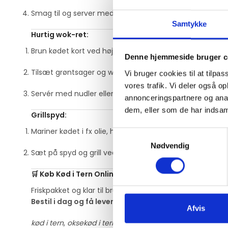
Smag til og server med kartoffelmos, ris eller rodfrugte
Samtykke
Hurtig wok-ret:
Brun kødet kort ved høj varme
Denne hjemmeside bruger c
Tilsæt grøntsager og wok-sauce
Vi bruger cookies til at tilpas
vores trafik. Vi deler også 
Servér med nudler eller ris
annonceringspartnere og anal
dem, eller som de har indsaml
Grillspyd:
Mariner kødet i fx olie, hvidløg, citron og krydderier
Samtykkevalg
Nødvendig
Sæt på spyd og grill ved høj varme 2-3 min på hver sid
🛒 Køb Kød i Tern Online
Friskpakket og klar til brug –
gør dine retter mere vels
Bestil i dag og få leveret direkte til døren.
Afvis
kød i tern
,
oksekød i tern
,
grydekød ternet
,
ternet kød ti