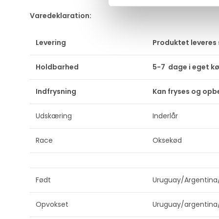
Varedeklaration:
Levering
Produktet leveres
Holdbarhed
5-7 dage i eget k
Indfrysning
Kan fryses og opbe
Udskæring
Inderlår
Race
Oksekød
Født
Uruguay/Argentina
Opvokset
Uruguay/argentina