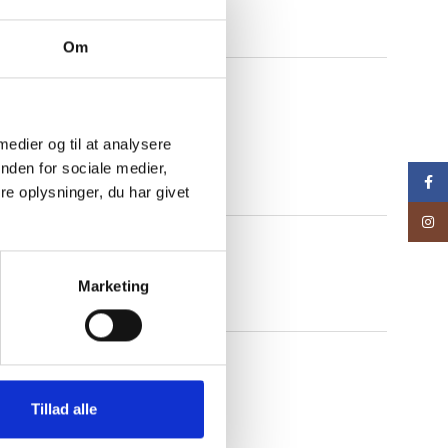
Om
 medier og til at analysere
nden for sociale medier,
Face
e oplysninger, du har givet
Inst
Marketing
Tillad alle
 oksekød i tern