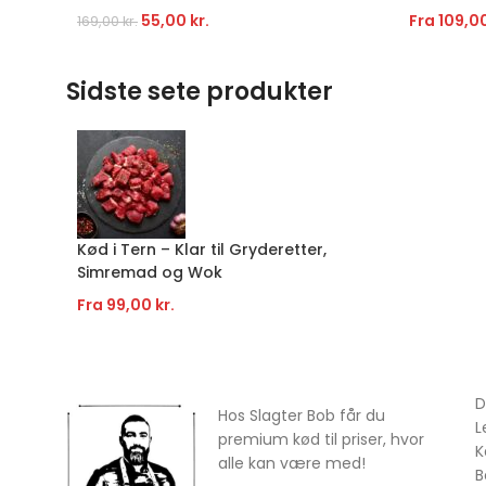
55,00
kr.
Fra
109,0
169,00
kr.
Sidste sete produkter
Kød i Tern – Klar til Gryderetter,
Simremad og Wok
Fra
99,00
kr.
D
Hos Slagter Bob får du
L
premium kød til priser, hvor
K
alle kan være med!
B