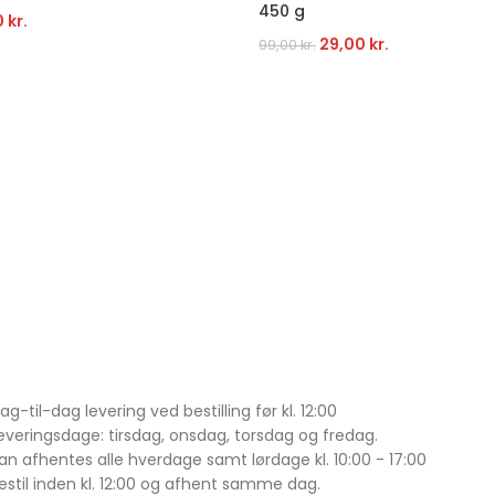
450 g
0
kr.
29,00
kr.
99,00
kr.
ag-til-dag levering ved bestilling før kl. 12:00
everingsdage: tirsdag, onsdag, torsdag og fredag.
an afhentes alle hverdage samt lørdage kl. 10:00 - 17:00
estil inden kl. 12:00 og afhent samme dag.