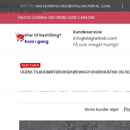
Skip to navigation
DAG-TIL-DAG LEVERING VED BESTILLING FØR KL. 12:00
Skip to main content
GRATIS LEVERING VED ORDRE OVER 2.499 DKK
Kundeservice
Klar til bestilling?
info@slagterbob.com
Kom i gang
Få svar meget hurtigt!
VILDE TILBUD
UGENS TILBUD
BØFFER
OKSEKØD
WAGYU
FJERKRÆ
FISK OG S
Forside
»
Produkter
»
Kød
»
Oksekød
»
Strimler • Tern • Sk