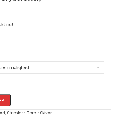
ukt nu!
RV
ød
,
Strimler • Tern • Skiver