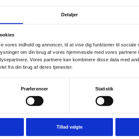
r
Detaljer
ookies
se vores indhold og annoncer, til at vise dig funktioner til sociale
oplysninger om din brug af vores hjemmeside med vores partnere i
ysepartnere. Vores partnere kan kombinere disse data med andr
et fra din brug af deres tjenester.
Præferencer
Statistik
e
magende med kvalitetskød i tern
.
Tillad valgte
l simremad
,
kødtern til gryderet
,
køb kød i tern online
,
gryderet med