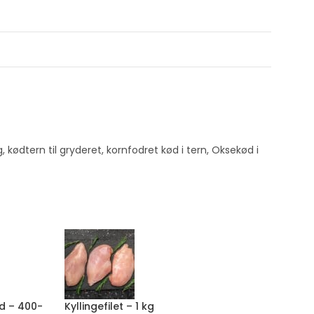
g
,
kødtern til gryderet
,
kornfodret kød i tern
,
Oksekød i
d – 400-
Kyllingefilet – 1 kg
Græsfo