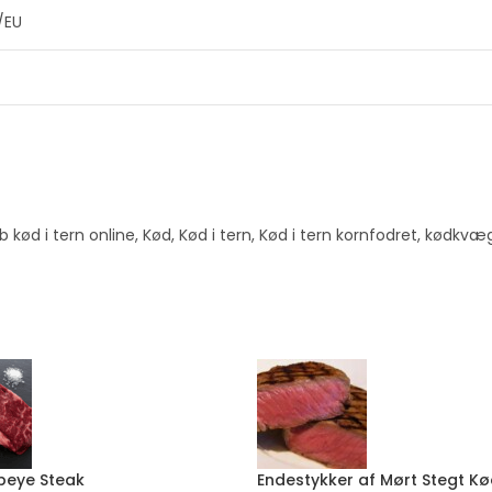
/EU
b kød i tern online
,
Kød
,
Kød i tern
,
Kød i tern kornfodret
,
kødkvæ
beye Steak
Endestykker af Mørt Stegt Kø