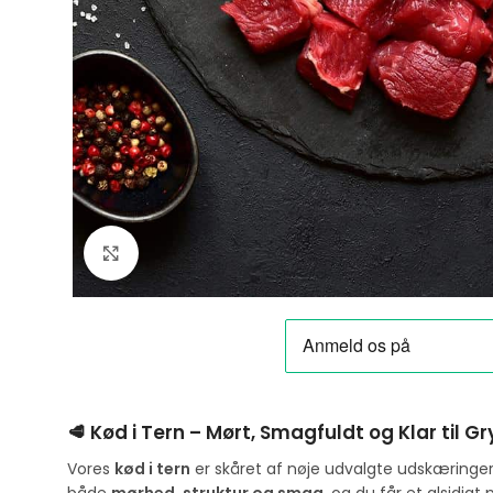
Klik for at forstørre
🥩 Kød i Tern – Mørt, Smagfuldt og Klar til
Vores
kød i tern
er skåret af nøje udvalgte udskæringer og