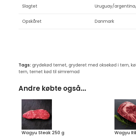
Slagtet
Uruguay/argentina
Opskåret
Danmark
Tags:
grydekød ternet
,
gryderet med oksekød i tern
,
kø
tern
,
ternet kød til simremad
Andre købte også...
Wagyu Steak 250 g
Wagyu Ri