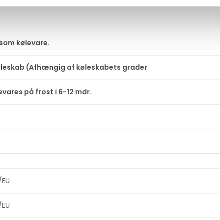
 som kølevare.
øleskab (Afhængig af køleskabets grader
vares på frost i 6-12 mdr.
/EU
/EU