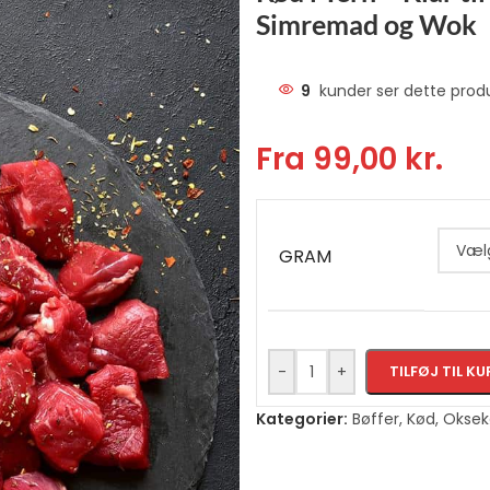
Simremad og Wok
9
kunder ser dette prod
Fra
99,00
kr.
GRAM
-
+
TILFØJ TIL KU
Kategorier:
Bøffer
,
Kød
,
Oksek