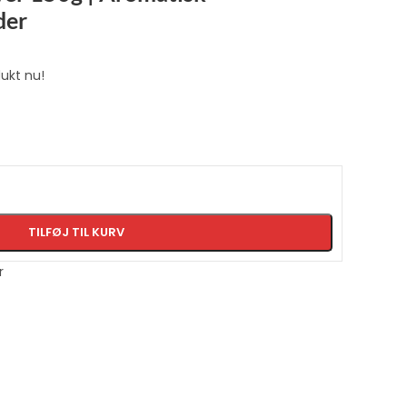
der
ukt nu!
TILFØJ TIL KURV
r