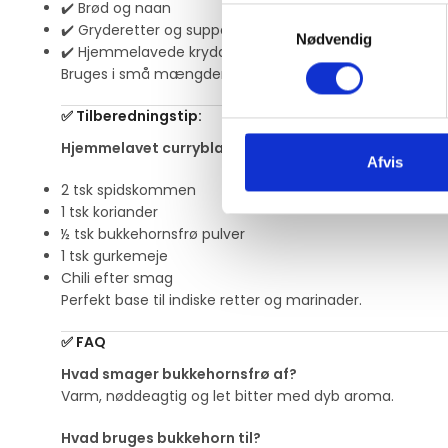
✔️ Brød og naan
Samtykkevalg
✔️ Gryderetter og supper
Nødvendig
✔️ Hjemmelavede krydderiblandinger
Bruges i små mængder for at give dybde uden at domi
✅
Tilberedningstip:
Hjemmelavet curryblanding:
Afvis
2 tsk spidskommen
1 tsk koriander
½ tsk bukkehornsfrø pulver
1 tsk gurkemeje
Chili efter smag
Perfekt base til indiske retter og marinader.
✅
FAQ
Hvad smager bukkehornsfrø af?
Varm, nøddeagtig og let bitter med dyb aroma.
Hvad bruges bukkehorn til?