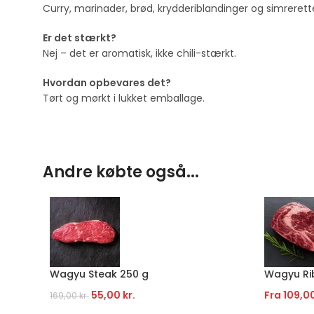
Curry, marinader, brød, krydderiblandinger og simrerett
Er det stærkt?
Nej – det er aromatisk, ikke chili-stærkt.
Hvordan opbevares det?
Tørt og mørkt i lukket emballage.
Andre købte også...
Wagyu Steak 250 g
Wagyu Ri
55,00
kr.
Fra
109,0
169,00
kr.