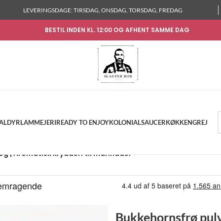
LEVERINGSDAGE: TIRSDAG, ONSDAG, TORSDAG, FREDAG
BESTIL INDEN KL. 12:00 OG AFHENT SAMME DAG
KALDYR
LAM
MEJERI
READY TO ENJOY
KOLONIAL
SAUCER
KØKKENGREJ
0g | Aromatisk krydderi til marinader
Bukkehornsfrø pul