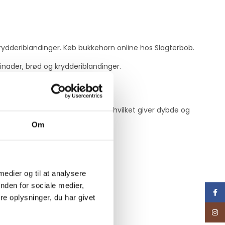
krydderiblandinger. Køb bukkehorn online hos Slagterbob.
inader, brød og krydderiblandinger.
 med noter af nødder og karamel, hvilket giver dybde og
Om
 medier og til at analysere
nden for sociale medier,
Face
e oplysninger, du har givet
Inst