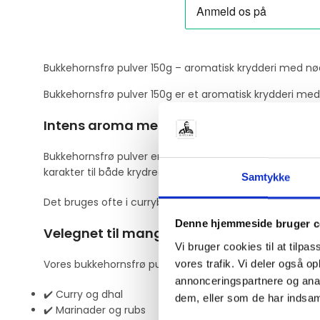
Bukkehornsfrø pulver 150g – aromatisk krydderi med nødd
Bukkehornsfrø pulver 150g er et aromatisk krydderi med 
Intens aroma med dybde og varme
Bukkehornsfrø pulver er et klassisk krydderi i det indi
karakter til både krydrede og varme retter.
Samtykke
Det bruges ofte i curryblandinger, da det binder sma
Denne hjemmeside bruger c
Velegnet til mange retter
Vi bruger cookies til at tilpas
Vores bukkehornsfrø pulver 150g passer perfekt til:
vores trafik. Vi deler også 
annonceringspartnere og anal
✔️ Curry og dhal
dem, eller som de har indsaml
✔️ Marinader og rubs