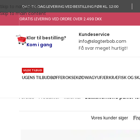
Skip to navigation
DAG-TIL-DAG LEVERING VED BESTILLING FØR KL. 12:00
Skip to main content
GRATIS LEVERING VED ORDRE OVER 2.499 DKK
Kundeservice
Klar til bestilling?
info@slagterbob.com
Kom i gang
Få svar meget hurtigt!
VILDE TILBUD
UGENS TILBUD
BØFFER
OKSEKØD
WAGYU
FJERKRÆ
FISK OG S
Forside
»
Produkter
»
Kolonial
»
Bukkehornsfrø pulver 15