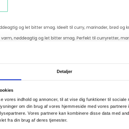
eagtig og let bitter smag. Ideelt til curry, marinader, brød og 
varm, nøddeagtig og let bitter smag. Perfekt til curryretter, mar
ske, mellemøstlige og nordafrikanske køkken. Smagen er let bitter
Detaljer
gene sammen og giver en autentisk aroma.
ookies
se vores indhold og annoncer, til at vise dig funktioner til sociale
oplysninger om din brug af vores hjemmeside med vores partnere i
ysepartnere. Vores partnere kan kombinere disse data med andr
et fra din brug af deres tjenester.