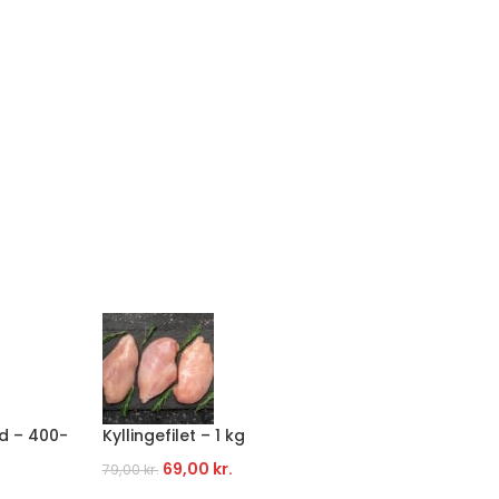
d – 400-
Kyllingefilet – 1 kg
Græsfo
69,00
kr.
Fra
59
79,00
kr.