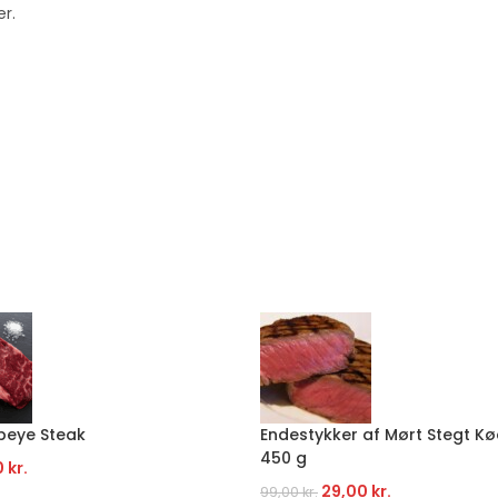
er.
beye Steak
Endestykker af Mørt Stegt Kø
450 g
0
kr.
29,00
kr.
99,00
kr.