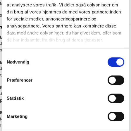
Må ikke fryses
at analysere vores trafik. Vi deler også oplysninger om
din brug af vores hjemmeside med vores partnere inden
Se datomærkning på emballage
for sociale medier, annonceringspartnere og
analysepartnere. Vores partnere kan kombinere disse
❓ FAQ – Ofte stillede spørgsmål
data med andre oplysninger, du har givet dem, eller som
Er ricotta en ost?
de har indsamlet fra din brug af deres tjenester.
Ja – ricotta er en
friskost
lavet af valle, med en mild, let sødlig
smag.
Samtykkevalg
Er denne version økologisk?
Nødvendig
Ja – den er lavet med
økologisk mælk
, helt uden kunstige
tilsætningsstoffer.
Præferencer
Kan den bruges i desserter?
Ja – ricotta er fantastisk i
dessertcremer, bagværk og
Statistik
pandekager
.
Er det en smelteost?
Marketing
Nej – ricotta
smelter ikke som hårde oste
, men giver cremet
fylde.