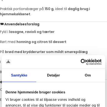
Praktisk portionsbæger på
150 g
, ideel til
daglig brug i
hjemmekøkkenet
.
🍽️ Anvendelsesforslag
Fyld i
lasagne, ravioli og tærter
Rørt med
honning og citron til dessert
På
brød med krydderurter som mildt smørepålæg
I
cheesecake, pandekager eller bagværk
Bland med spinat og brug som
pasta- eller pizzafyld
Samtykke
Detaljer
Om
❄️ Opbevaring
Opbevares ved
+1 til +5°C
Denne hjemmeside bruger cookies
Efter åbning: Brug inden for
2–3 dage
Vi bruger cookies til at tilpasse vores indhold og
annoncer, til at vise dig funktioner til sociale medier og til