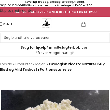
Levering: tirsdag, onsdag, torsdag, fredag.
Skip to navigation
Kan afhentes alle hverdage & lørdage kl. 10:00 – 17:00
Skip to main content
DAG-TIL-DAG LEVERING VED BESTILLING FØR KL. 12:00
UGENS TILB
MENU
Brug for hjælp? info@slagterbob.com
Få svar meget hurtigt!
Forside
»
Produkter
»
Mejeri
»
Økologisk Ricotta Naturel 150 g –
Blød og Mild Friskost i Portionsstørrelse