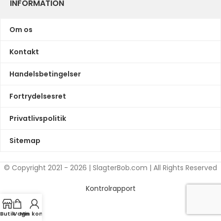
INFORMATION
Om os
Kontakt
Handelsbetingelser
Fortrydelsesret
Privatlivspolitik
Sitemap
© Copyright 2021 - 2026 | SlagterBob.com | All Rights Reserved
Kontrolrapport
Butik
Vogn
Min konto