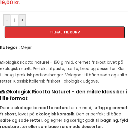
19,00
kr.
-
+
TILFØJ TIL KURV
Kategori:
Mejeri
Økologisk ricotta naturel – 150 g mild, cremet friskost lavet på
økologisk mælk. Perfekt til pasta, tærte, brød og desserter. Klar
til brug i praktisk portionsbæger. Velegnet til både søde og salte
retter. Klassisk italiensk friskost i økologisk udgave.
🧀 Økologisk Ricotta Naturel – den milde klassiker i
lille format
Denne
økologiske ricotta naturel
er en
mild, luftig og cremet
friskost
, lavet på
økologisk komælk
. Den er perfekt til både
salte og søde retter
, og egner sig særligt godt til
bagning, fyld
i pastaretter eller som base i cremede desserter
.