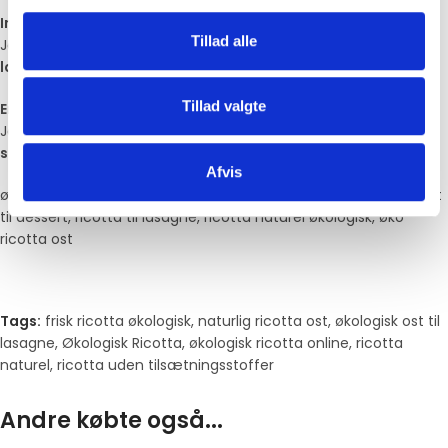
Indeholder den laktose?
Tillad alle
Ja – som alle friske mælkeprodukter indeholder den
naturligt
laktose
.
Tillad valgte
Er 150 g nok til en opskrift?
Ja – den passer til
mindre retter, fyld til 1–2 portioner eller
små desserter
.
Afvis
økologisk ricotta, ricotta naturel, frisk ricotta 150 g, økologisk ost
til dessert, ricotta til lasagne, ricotta naturel økologisk, øko
ricotta ost
Tags:
frisk ricotta økologisk
,
naturlig ricotta ost
,
økologisk ost til
lasagne
,
Økologisk Ricotta
,
økologisk ricotta online
,
ricotta
naturel
,
ricotta uden tilsætningsstoffer
Andre købte også...