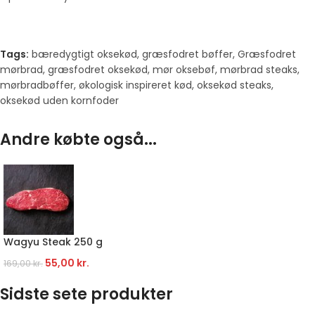
Tags:
bæredygtigt oksekød
,
græsfodret bøffer
,
Græsfodret
mørbrad
,
græsfodret oksekød
,
mør oksebøf
,
mørbrad steaks
,
mørbradbøffer
,
økologisk inspireret kød
,
oksekød steaks
,
oksekød uden kornfoder
Andre købte også...
Wagyu Steak 250 g
55,00
kr.
169,00
kr.
Sidste sete produkter