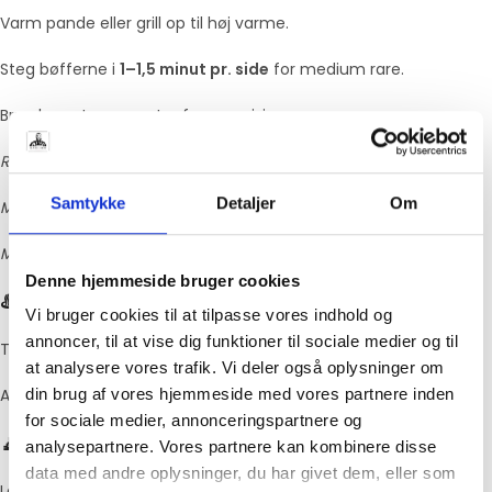
Varm pande eller grill op til høj varme.
Steg bøfferne i
1–1,5 minut pr. side
for medium rare.
Brug kernetermometer for præcision:
Rare:
48–50°C
Samtykke
Detaljer
Om
Medium rare:
52–54°C
Medium:
56–58°C
Denne hjemmeside bruger cookies
♨️ Sous vide
Vi bruger cookies til at tilpasse vores indhold og
annoncer, til at vise dig funktioner til sociale medier og til
Tilbered ved
53°C i 1–1,5 time
.
at analysere vores trafik. Vi deler også oplysninger om
Afslut med hård stegning i 30–45 sekunder pr. side.
din brug af vores hjemmeside med vores partnere inden
for sociale medier, annonceringspartnere og
🧘 Hviletid
analysepartnere. Vores partnere kan kombinere disse
data med andre oplysninger, du har givet dem, eller som
Lad bøfferne hvile i
5–7 minutter
under folie før servering.