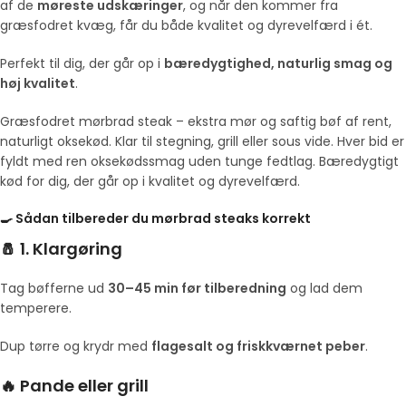
af de
møreste udskæringer
, og når den kommer fra
græsfodret kvæg, får du både kvalitet og dyrevelfærd i ét.
Perfekt til dig, der går op i
bæredygtighed, naturlig smag og
høj kvalitet
.
Græsfodret mørbrad steak – ekstra mør og saftig bøf af rent,
naturligt oksekød. Klar til stegning, grill eller sous vide. Hver bid er
fyldt med ren oksekødssmag uden tunge fedtlag. Bæredygtigt
kød for dig, der går op i kvalitet og dyrevelfærd.
🍳
Sådan tilbereder du mørbrad steaks korrekt
🧂 1. Klargøring
Tag bøfferne ud
30–45 min før tilberedning
og lad dem
temperere.
Dup tørre og krydr med
flagesalt og friskkværnet peber
.
🔥 Pande eller grill