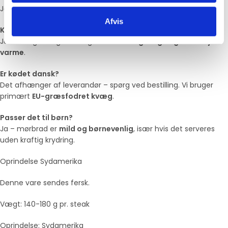
Ja – mørbrad er mere
magert
, men stadig ekstremt mørt.
Afvis
Kan jeg bruge bøfferne til grill?
Ja – de egner sig fremragende til
hurtig stegning over høj
varme
.
Er kødet dansk?
Det afhænger af leverandør – spørg ved bestilling. Vi bruger
primært
EU-græsfodret kvæg
.
Passer det til børn?
Ja – mørbrad er
mild og børnevenlig
, især hvis det serveres
uden kraftig krydring.
Oprindelse Sydamerika
Denne vare sendes fersk.
Vægt: 140-180 g pr. steak
Oprindelse: Sydamerika