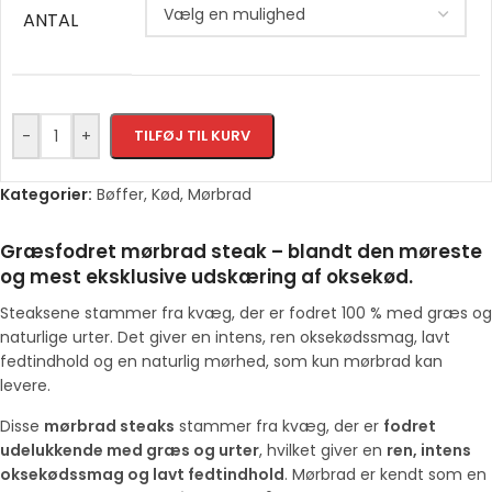
ANTAL
-
+
TILFØJ TIL KURV
Kategorier:
Bøffer
,
Kød
,
Mørbrad
Græsfodret mørbrad steak – blandt den møreste
og mest eksklusive udskæring af oksekød.
Steaksene stammer fra kvæg, der er fodret 100 % med græs og
naturlige urter. Det giver en intens, ren oksekødssmag, lavt
fedtindhold og en naturlig mørhed, som kun mørbrad kan
levere.
Disse
mørbrad steaks
stammer fra kvæg, der er
fodret
udelukkende med græs og urter
, hvilket giver en
ren, intens
oksekødssmag og lavt fedtindhold
. Mørbrad er kendt som en