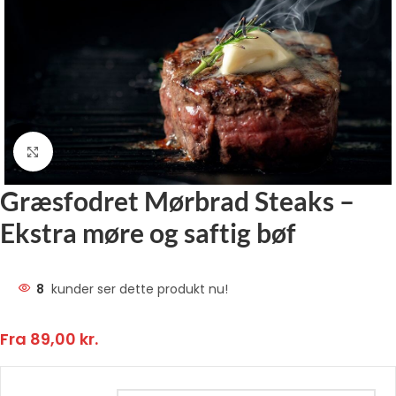
Klik for at forstørre
Græsfodret Mørbrad Steaks –
Ekstra møre og saftig bøf
8
kunder ser dette produkt nu!
Fra
89,00
kr.