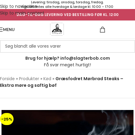
Levering: tirsdag, onsdag, torsdag, fredag.
Skip to navigation
Kan afhentes alle hverdage & lørdage kl. 10:00 – 17:00
Skip to main content
DAG-TIL-DAG LEVERING VED BESTILLING FØR KL. 12:00
UGENS TILB
MENU
Brug for hjælp? info@slagterbob.com
Få svar meget hurtigt!
Forside
»
Produkter
»
Kød
»
Græsfodret Mørbrad Steaks –
Ekstra møre og saftig bøf
-25%