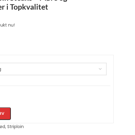
 i Topkvalitet
ukt nu!
RV
ød
,
Striploin