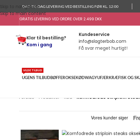
Skip to navigation
DAG-TIL-DAG LEVERING VED BESTILLING FØR KL. 12:00
Skip to main content
GRATIS LEVERING VED ORDRE OVER 2.499 DKK
Kundeservice
Klar til bestilling?
info@slagterbob.com
Kom i gang
Få svar meget hurtigt!
VILDE TILBUD
UGENS TILBUD
BØFFER
OKSEKØD
WAGYU
FJERKRÆ
FISK OG S
Forside
»
Produkter
»
Kød
»
Kornfodrede Striploin Stea