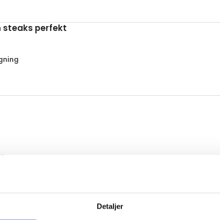
n steaks perfekt
gning
ffen
Detaljer