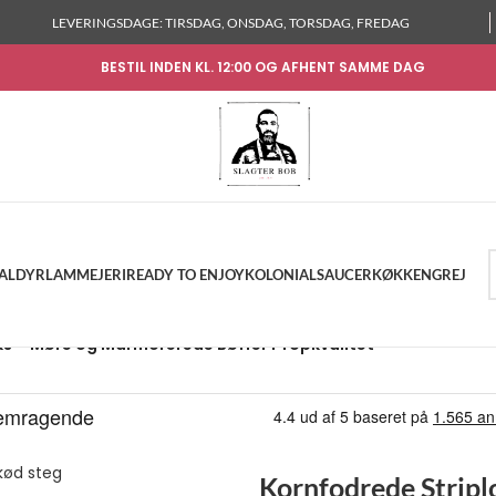
LEVERINGSDAGE: TIRSDAG, ONSDAG, TORSDAG, FREDAG
BESTIL INDEN KL. 12:00 OG AFHENT SAMME DAG
KALDYR
LAM
MEJERI
READY TO ENJOY
KOLONIAL
SAUCER
KØKKENGREJ
ks – Møre og Marmorerede Bøffer i Topkvalitet
Kornfodrede Stripl