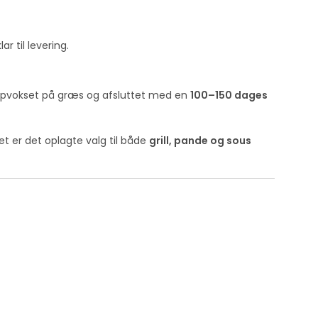
r til levering.
 opvokset på græs og afsluttet med en
100–150 dages
et er det oplagte valg til både
grill, pande og sous