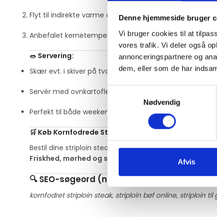
Flyt til indirekte varme og steg færdig til ønsket tempe
Denne hjemmeside bruger c
Vi bruger cookies til at tilpas
Anbefalet kernetemperatur:
54–57°C for medium-rar
vores trafik. Vi deler også 
🥗 Servering:
annonceringspartnere og anal
dem, eller som de har indsaml
Skær evt. i skiver på tværs af fibrene
Samtykkevalg
Servér med ovnkartofler, grillede grøntsager eller chimi
Nødvendig
Perfekt til både weekendens middag og hverdagsforkæ
🛒 Køb Kornfodrede Striploin Steaks Online
Bestil dine striploin steaks i dag og få
restaurantkvalite
Friskhed, mørhed og smag i top – leveret til døren.
Afvis
🔍 SEO-søgeord (naturligt indarbejdet):
kornfodret striploin steak
,
striploin bøf online
,
striploin ti