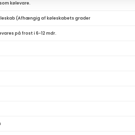
 som kølevare.
øleskab (Afhængig af køleskabets grader
vares på frost i 6-12 mdr.
a