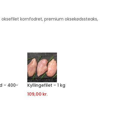
,
oksefilet kornfodret
,
premium oksekødssteaks
,
d – 400-
Kyllingefilet – 1 kg
Græsfo
109,00
kr.
109,00