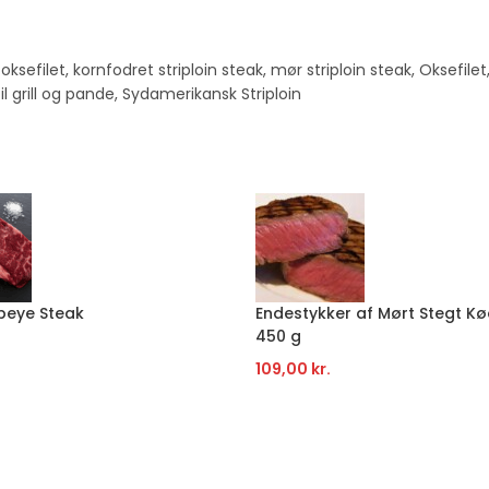
oksefilet
,
kornfodret striploin steak
,
mør striploin steak
,
Oksefilet
til grill og pande
,
Sydamerikansk Striploin
beye Steak
Endestykker af Mørt Stegt Kø
450 g
109,00
kr.