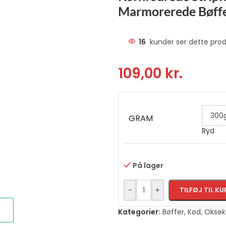
Marmorerede Bøffer
16
kunder ser dette prod
109,00
kr.
GRAM
Ryd
På lager
-
+
TILFØJ TIL KU
Kategorier:
Bøffer
,
Kød
,
Oksek