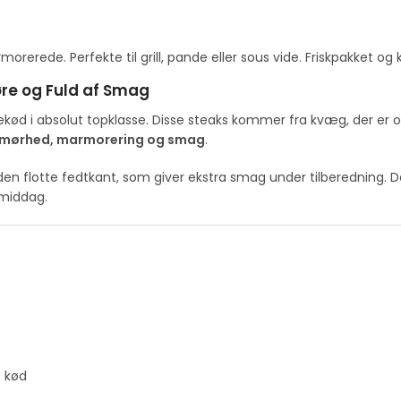
rerede. Perfekte til grill, pande eller sous vide. Friskpakket og kla
øre og Fuld af Smag
ekød i absolut topklasse. Disse steaks kommer fra kvæg, der er
 mørhed, marmorering og smag
.
g den flotte fedtkant, som giver ekstra smag under tilberedning. D
emiddag.
t kød