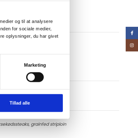
 medier og til at analysere
nden for sociale medier,
Face
e oplysninger, du har givet
Inst
Marketing
Tillad alle
sekødssteaks
,
grainfed striploin