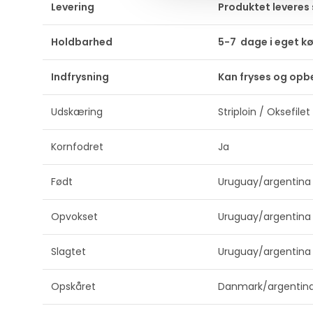
Levering
Produktet leveres
Holdbarhed
5-7 dage i eget k
Indfrysning
Kan fryses og opbe
Udskæring
Striploin / Oksefilet
Kornfodret
Ja
Født
Uruguay/argentina
Opvokset
Uruguay/argentina
Slagtet
Uruguay/argentina
Opskåret
Danmark/argentin