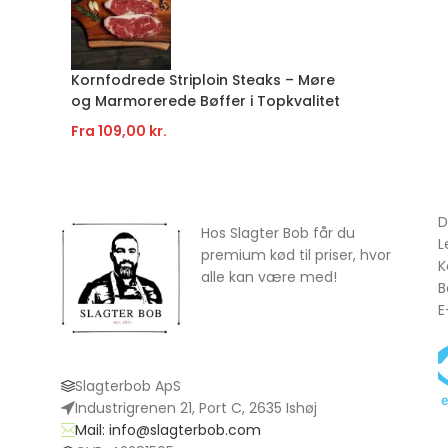
Kornfodrede Striploin Steaks – Møre
og Marmorerede Bøffer i Topkvalitet
Fra
109,00
kr.
D
Hos Slagter Bob får du
L
premium kød til priser, hvor
K
alle kan være med!
B
E
Slagterbob ApS
Industrigrenen 21, Port C, 2635 Ishøj
Mail: info@slagterbob.com