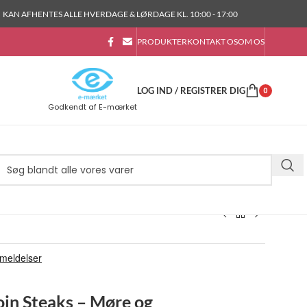
KAN AFHENTES ALLE HVERDAGE & LØRDAGE KL. 10:00 - 17:00
PRODUKTER
KONTAKT OS
OM OS
LOG IND / REGISTRER DIG
0
Godkendt af E-mærket
oin Steaks – Møre og