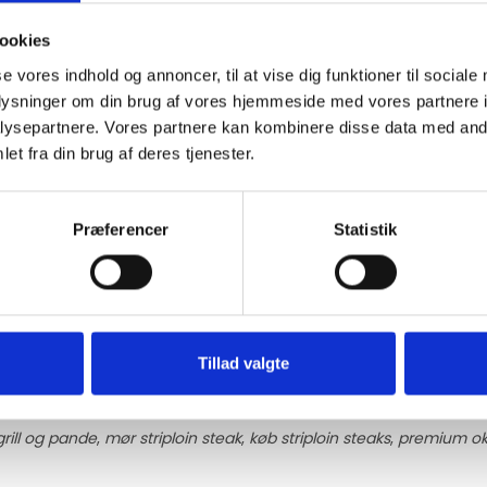
ratur
ookies
se vores indhold og annoncer, til at vise dig funktioner til sociale
e
oplysninger om din brug af vores hjemmeside med vores partnere i
ysepartnere. Vores partnere kan kombinere disse data med andr
et fra din brug af deres tjenester.
churri
Præferencer
Statistik
lelse
t direkte til dit eget køkken
.
Tillad valgte
l grill og pande
,
mør striploin steak
,
køb striploin steaks
,
premium ok