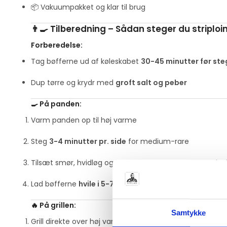
📦 Vakuumpakket og klar til brug
👨‍🍳 Tilberedning – Sådan steger du striploi
Forberedelse:
Tag bøfferne ud af køleskabet
30-45 minutter før ste
Dup tørre og krydr med
groft salt og peber
🍳 På panden:
Varm panden op til høj varme
Steg
3-4 minutter pr. side
for medium-rare
Tilsæt smør, hvidløg og krydderurter – øs smør over bø
Lad bøfferne
hvile i 5-7 minutter
før servering
🔥 På grillen:
Samtykke
Grill direkte over høj varme for en sprød skorpe