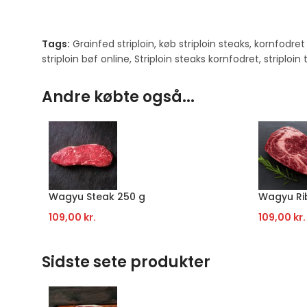
Tags:
Grainfed striploin
,
køb striploin steaks
,
kornfodret 
striploin bøf online
,
Striploin steaks kornfodret
,
striploin 
Andre købte også...
Wagyu Steak 250 g
Wagyu Ri
109,00
kr.
109,00
kr.
Sidste sete produkter