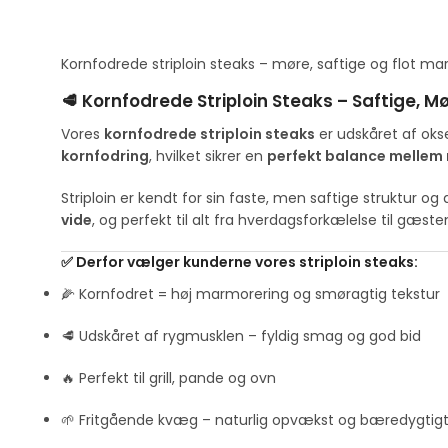
Kornfodrede striploin steaks – møre, saftige og flot marmo
🥩 Kornfodrede Striploin Steaks – Saftige, M
Vores
kornfodrede striploin steaks
er udskåret af oks
kornfodring
, hvilket sikrer en
perfekt balance mellem
Striploin er kendt for sin faste, men saftige struktur o
vide
, og perfekt til alt fra hverdagsforkælelse til gæst
✅ Derfor vælger kunderne vores striploin steaks:
🌽 Kornfodret = høj marmorering og smøragtig tekstur
🥩 Udskåret af rygmusklen – fyldig smag og god bid
🔥 Perfekt til grill, pande og ovn
🌱 Fritgående kvæg – naturlig opvækst og bæredygtig