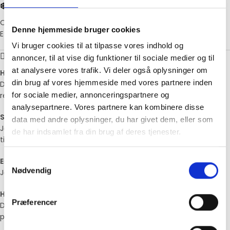
❄️ Opbevaring:
Opbevares koldt (0–4 °C) eller i fryser ved -18 °C.
Denne hjemmeside bruger cookies
Efter åbning: bruges inden for 1–2 dage.
Vi bruger cookies til at tilpasse vores indhold og
🙋‍♂️ Ofte stillede spørgsmål (FAQ):
annoncer, til at vise dig funktioner til sociale medier og til
at analysere vores trafik. Vi deler også oplysninger om
Hvad er oksetykkam bedst til?
din brug af vores hjemmeside med vores partnere inden
Det er perfekt til simremad, pulled beef og langtidsstegte
retter, hvor mørhed og dyb smag ønskes.
for sociale medier, annonceringspartnere og
analysepartnere. Vores partnere kan kombinere disse
Skal tykkam langtidssteges?
data med andre oplysninger, du har givet dem, eller som
Ja, det er en udskæring med bindevæv, som kræver lang
de har indsamlet fra din brug af deres tjenester.
tilberedning for at blive mørt og saftigt.
Samtykkevalg
Er det egnet til frysning?
Nødvendig
Ja, tykkam kan nemt fryses og tages op efter behov.
Hvor kommer udskæringen fra?
Præferencer
Den sidder på forparten af koen – over bov og bryst – og er rig
på smag og struktur.