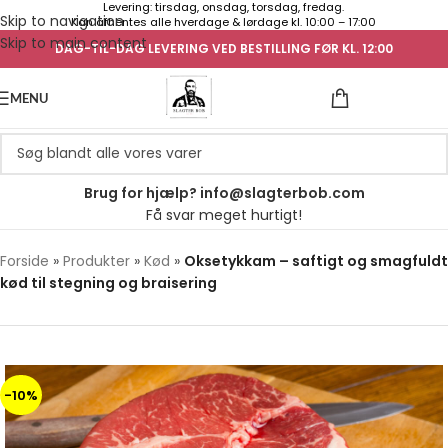
Levering: tirsdag, onsdag, torsdag, fredag.
Skip to navigation
Kan afhentes alle hverdage & lørdage kl. 10:00 – 17:00
Skip to main content
DAG-TIL-DAG LEVERING VED BESTILLING FØR KL. 12:00
UGENS TILB
MENU
Brug for hjælp? info@slagterbob.com
Få svar meget hurtigt!
Forside
»
Produkter
»
Kød
»
Oksetykkam – saftigt og smagfuldt
kød til stegning og braisering
-10%