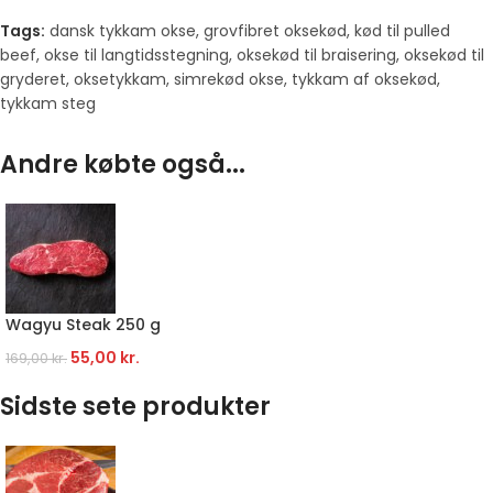
Tags:
dansk tykkam okse
,
grovfibret oksekød
,
kød til pulled
beef
,
okse til langtidsstegning
,
oksekød til braisering
,
oksekød til
gryderet
,
oksetykkam
,
simrekød okse
,
tykkam af oksekød
,
tykkam steg
Andre købte også...
Wagyu Steak 250 g
55,00
kr.
169,00
kr.
Sidste sete produkter