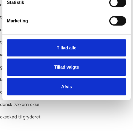
Statistik
oksetykkam
tykkam af oksekød
Marketing
oksekød til braisering
tykkam steg
Tillad alle
simrekød okse
grovfibret oksekød
Tillad valgte
kød til pulled beef
Afvis
okse til langtidsstegning
dansk tykkam okse
oksekød til gryderet