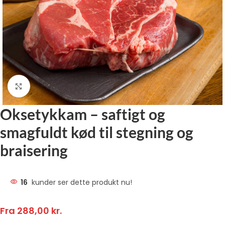
Klik for at forstørre
Oksetykkam – saftigt og
smagfuldt kød til stegning og
braisering
16
kunder ser dette produkt nu!
Fra
288,00
kr.