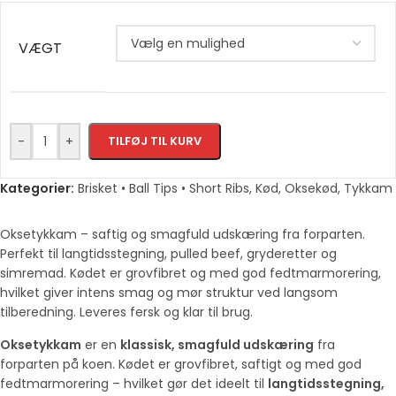
VÆGT
-
+
TILFØJ TIL KURV
Kategorier:
Brisket • Ball Tips • Short Ribs
,
Kød
,
Oksekød
,
Tykkam
Oksetykkam – saftig og smagfuld udskæring fra forparten.
Perfekt til langtidsstegning, pulled beef, gryderetter og
simremad. Kødet er grovfibret og med god fedtmarmorering,
hvilket giver intens smag og mør struktur ved langsom
tilberedning. Leveres fersk og klar til brug.
Oksetykkam
er en
klassisk, smagfuld udskæring
fra
forparten på koen. Kødet er grovfibret, saftigt og med god
fedtmarmorering – hvilket gør det ideelt til
langtidsstegning,