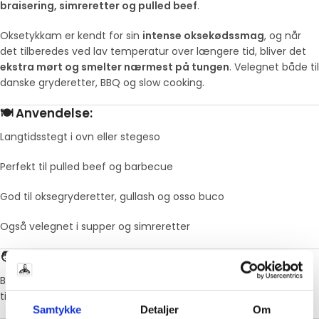
braisering, simreretter og pulled beef
.
Oksetykkam er kendt for sin
intense oksekødssmag
, og når
det tilberedes ved lav temperatur over længere tid, bliver det
ekstra mørt og smelter nærmest på tungen
. Velegnet både til
danske gryderetter, BBQ og slow cooking.
🍽️ Anvendelse:
Langtidsstegt i ovn eller stegeso
Perfekt til pulled beef og barbecue
God til oksegryderetter, gullash og osso buco
Også velegnet i supper og simreretter
🧑‍🍳 Brugertip:
Brun kødet af og braiser det derefter i fond, øl eller tomat i 3–4
timer – resultatet er ekstremt mørt og velsmagende.
Samtykke
Detaljer
Om