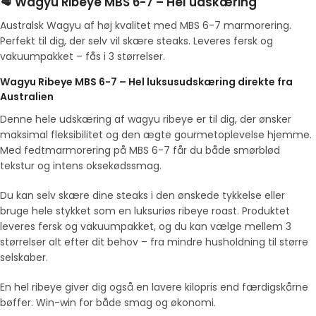
🥩 Wagyu Ribeye MBS 6-7 – Hel udskæring
Australsk Wagyu af høj kvalitet med MBS 6-7 marmorering.
Perfekt til dig, der selv vil skære steaks. Leveres fersk og
vakuumpakket – fås i 3 størrelser.
Wagyu Ribeye MBS 6-7 – Hel luksusudskæring direkte fra
Australien
Denne hele udskæring af wagyu ribeye er til dig, der ønsker
maksimal fleksibilitet og den ægte gourmetoplevelse hjemme.
Med fedtmarmorering på MBS 6-7 får du både smørblød
tekstur og intens oksekødssmag.
Du kan selv skære dine steaks i den ønskede tykkelse eller
bruge hele stykket som en luksuriøs ribeye roast. Produktet
leveres fersk og vakuumpakket, og du kan vælge mellem 3
størrelser alt efter dit behov – fra mindre husholdning til større
selskaber.
En hel ribeye giver dig også en lavere kilopris end færdigskårne
bøffer. Win-win for både smag og økonomi.