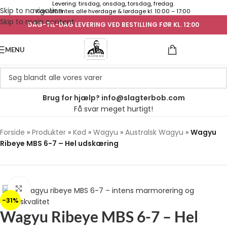
Levering: tirsdag, onsdag, torsdag, fredag.
Skip to navigation
Kan afhentes alle hverdage & lørdage kl. 10:00 – 17:00
Skip to main content
DAG-TIL-DAG LEVERING VED BESTILLING FØR KL. 12:00
UGENS TILB
MENU
Brug for hjælp? info@slagterbob.com
Få svar meget hurtigt!
Forside
»
Produkter
»
Kød
»
Wagyu
»
Australsk Wagyu
»
Wagyu
Ribeye MBS 6-7 – Hel udskæring
Klik for at forstørre
-31%
Wagyu Ribeye MBS 6-7 – Hel