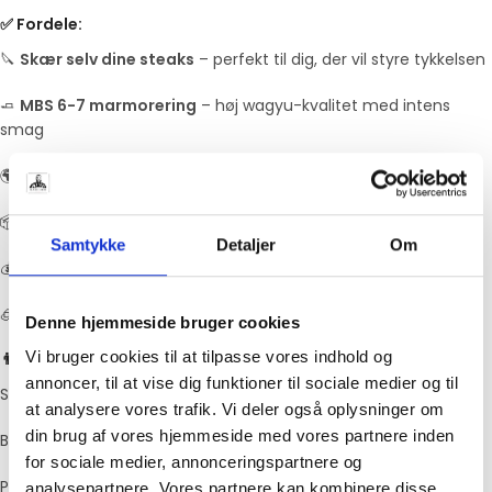
✅ Fordele:
🔪
Skær selv dine steaks
– perfekt til dig, der vil styre tykkelsen
🧈
MBS 6-7 marmorering
– høj wagyu-kvalitet med intens
smag
🌍 Australsk Wagyu – fra certificerede producenter
📦 Fås i 3 størrelser – 0,9-1,1 kg • 1,9-2,1 kg • 2,9-3,1 kg
Samtykke
Detaljer
Om
💰 Billigere pr. kg end færdigskårne steaks
🧊 Leveres fersk og vakuumpakket
Denne hjemmeside bruger cookies
Vi bruger cookies til at tilpasse vores indhold og
👨‍🍳 Tilberedningsidéer:
annoncer, til at vise dig funktioner til sociale medier og til
Skær bøffer på 2-3 cm og grill med salt & peber
at analysere vores trafik. Vi deler også oplysninger om
din brug af vores hjemmeside med vores partnere inden
Brug mindre stykker til luksus-burgere eller wok
for sociale medier, annonceringspartnere og
Perfekt til sous vide og efterfølgende stegning
analysepartnere. Vores partnere kan kombinere disse